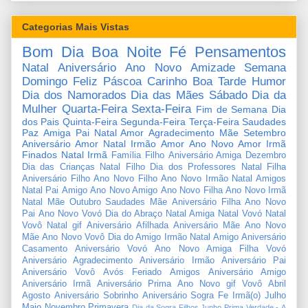
Categorias Mais Vistas
Bom Dia
Boa Noite
Fé
Pensamentos
Natal
Aniversário
Ano Novo
Amizade
Semana
Domingo
Feliz Páscoa
Carinho
Boa Tarde
Humor
Dia dos Namorados
Dia das Mães
Sábado
Dia da
Mulher
Quarta-Feira
Sexta-Feira
Fim de Semana
Dia
dos Pais
Quinta-Feira
Segunda-Feira
Terça-Feira
Saudades
Paz
Amiga
Pai
Natal Amor
Agradecimento
Mãe
Setembro
Aniversário Amor
Natal Irmão
Amor
Ano Novo Amor
Irmã
Finados
Natal Irmã
Família
Filho
Aniversário Amiga
Dezembro
Dia das Crianças
Natal Filho
Dia dos Professores
Natal Filha
Aniversário Filho
Ano Novo Filho
Ano Novo Irmão
Natal Amigos
Natal Pai
Amigo
Ano Novo Amigo
Ano Novo Filha
Ano Novo Irmã
Natal Mãe
Outubro
Saudades Mãe
Aniversário Filha
Ano Novo
Pai
Ano Novo Vovó
Dia do Abraço
Natal Amiga
Natal Vovó
Natal
Vovô
Natal gif
Aniversário Afilhada
Aniversário Mãe
Ano Novo
Mãe
Ano Novo Vovô
Dia do Amigo
Irmão
Natal Amigo
Aniversário
Casamento
Aniversário Vovó
Ano Novo Amiga
Filha
Vovó
Aniversário Agradecimento
Aniversário Irmão
Aniversário Pai
Aniversário Vovô
Avós
Feriado
Amigos
Aniversário Amigo
Aniversário Irmã
Aniversário Prima
Ano Novo gif
Vovô
Abril
Agosto
Aniversário Sobrinho
Aniversário Sogra
Fe
Irmã(o)
Julho
Maio
Novembro
Primavera
Dia da Sogra
Filhos
Junho
Prima
Verdade
-
A