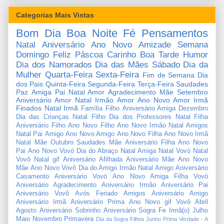
Categorias Mais Vistas
Bom Dia
Boa Noite
Fé
Pensamentos
Natal
Aniversário
Ano Novo
Amizade
Semana
Domingo
Feliz Páscoa
Carinho
Boa Tarde
Humor
Dia dos Namorados
Dia das Mães
Sábado
Dia da
Mulher
Quarta-Feira
Sexta-Feira
Fim de Semana
Dia
dos Pais
Quinta-Feira
Segunda-Feira
Terça-Feira
Saudades
Paz
Amiga
Pai
Natal Amor
Agradecimento
Mãe
Setembro
Aniversário Amor
Natal Irmão
Amor
Ano Novo Amor
Irmã
Finados
Natal Irmã
Família
Filho
Aniversário Amiga
Dezembro
Dia das Crianças
Natal Filho
Dia dos Professores
Natal Filha
Aniversário Filho
Ano Novo Filho
Ano Novo Irmão
Natal Amigos
Natal Pai
Amigo
Ano Novo Amigo
Ano Novo Filha
Ano Novo Irmã
Natal Mãe
Outubro
Saudades Mãe
Aniversário Filha
Ano Novo
Pai
Ano Novo Vovó
Dia do Abraço
Natal Amiga
Natal Vovó
Natal
Vovô
Natal gif
Aniversário Afilhada
Aniversário Mãe
Ano Novo
Mãe
Ano Novo Vovô
Dia do Amigo
Irmão
Natal Amigo
Aniversário
Casamento
Aniversário Vovó
Ano Novo Amiga
Filha
Vovó
Aniversário Agradecimento
Aniversário Irmão
Aniversário Pai
Aniversário Vovô
Avós
Feriado
Amigos
Aniversário Amigo
Aniversário Irmã
Aniversário Prima
Ano Novo gif
Vovô
Abril
Agosto
Aniversário Sobrinho
Aniversário Sogra
Fe
Irmã(o)
Julho
Maio
Novembro
Primavera
Dia da Sogra
Filhos
Junho
Prima
Verdade
-
A