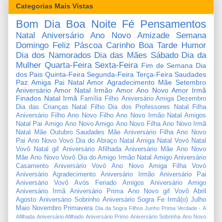
Categorias Mais Vistas
Bom Dia
Boa Noite
Fé
Pensamentos
Natal
Aniversário
Ano Novo
Amizade
Semana
Domingo
Feliz Páscoa
Carinho
Boa Tarde
Humor
Dia dos Namorados
Dia das Mães
Sábado
Dia da
Mulher
Quarta-Feira
Sexta-Feira
Fim de Semana
Dia
dos Pais
Quinta-Feira
Segunda-Feira
Terça-Feira
Saudades
Paz
Amiga
Pai
Natal Amor
Agradecimento
Mãe
Setembro
Aniversário Amor
Natal Irmão
Amor
Ano Novo Amor
Irmã
Finados
Natal Irmã
Família
Filho
Aniversário Amiga
Dezembro
Dia das Crianças
Natal Filho
Dia dos Professores
Natal Filha
Aniversário Filho
Ano Novo Filho
Ano Novo Irmão
Natal Amigos
Natal Pai
Amigo
Ano Novo Amigo
Ano Novo Filha
Ano Novo Irmã
Natal Mãe
Outubro
Saudades Mãe
Aniversário Filha
Ano Novo
Pai
Ano Novo Vovó
Dia do Abraço
Natal Amiga
Natal Vovó
Natal
Vovô
Natal gif
Aniversário Afilhada
Aniversário Mãe
Ano Novo
Mãe
Ano Novo Vovô
Dia do Amigo
Irmão
Natal Amigo
Aniversário
Casamento
Aniversário Vovó
Ano Novo Amiga
Filha
Vovó
Aniversário Agradecimento
Aniversário Irmão
Aniversário Pai
Aniversário Vovô
Avós
Feriado
Amigos
Aniversário Amigo
Aniversário Irmã
Aniversário Prima
Ano Novo gif
Vovô
Abril
Agosto
Aniversário Sobrinho
Aniversário Sogra
Fe
Irmã(o)
Julho
Maio
Novembro
Primavera
Dia da Sogra
Filhos
Junho
Prima
Verdade
-
A
Afilhada
Aniversário Afilhado
Aniversário Primo
Aniversário Sobrinha
Ano Novo