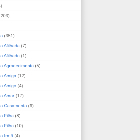
4)
(203)
)
io
(351)
io Afilhada
(7)
io Afilhado
(1)
io Agradecimento
(5)
io Amiga
(12)
io Amigo
(4)
io Amor
(17)
rio Casamento
(6)
io Filha
(8)
io Filho
(10)
io Irmã
(4)