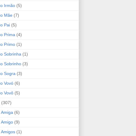
io Irmão
(5)
io Mãe
(7)
io Pai
(5)
io Prima
(4)
io Primo
(1)
io Sobrinha
(1)
io Sobrinho
(3)
io Sogra
(3)
io Vovó
(6)
io Vovô
(5)
(307)
 Amiga
(6)
 Amigo
(9)
 Amigos
(1)