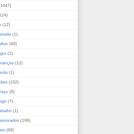
(1047)
124)
o
(12)
mizade
(1)
lher
(80)
ogra
(2)
rianças
(12)
rmãs
(1)
Mães
(102)
raço
(8)
migo
(7)
abalho
(1)
Namorados
(106)
ais
(68)