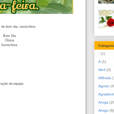
e bom dia, sexta-feira.
Bom Dia
Ótima
Sexta-feira.
Categori
-
(1)
A
(1)
Abril
(3)
Afilhada
(
vação da equipe;
Agosto
(3
Agradeci
Amiga
(2
Amigo
(9)