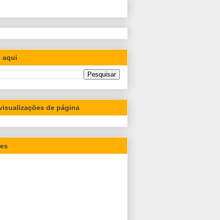
 aqui
 visualizações de página
res