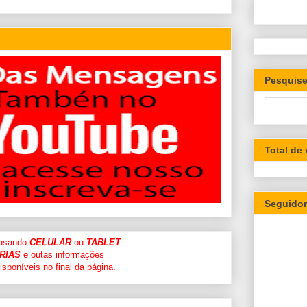
Pesquise
Total de
Seguido
 usando
CELULAR
ou
TABLET
RIAS
e outas informações
sponíveis no final da página.