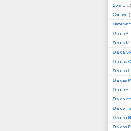
Bom Dia
Carinho
(
Dezembr
Dia da A
Dia da Mu
Dia da S
Dia das C
Dia das I
Dia das 
Dia do Ab
Dia do A
Dia do Tr
Dia dos 
Dia dos P