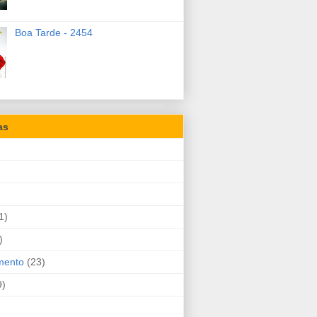
Boa Tarde - 2454
as
1)
)
mento
(23)
9)