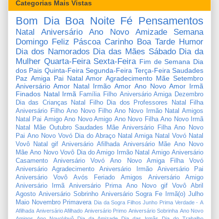
Categorias Mais Vistas
Bom Dia
Boa Noite
Fé
Pensamentos
Natal
Aniversário
Ano Novo
Amizade
Semana
Domingo
Feliz Páscoa
Carinho
Boa Tarde
Humor
Dia dos Namorados
Dia das Mães
Sábado
Dia da
Mulher
Quarta-Feira
Sexta-Feira
Fim de Semana
Dia
dos Pais
Quinta-Feira
Segunda-Feira
Terça-Feira
Saudades
Paz
Amiga
Pai
Natal Amor
Agradecimento
Mãe
Setembro
Aniversário Amor
Natal Irmão
Amor
Ano Novo Amor
Irmã
Finados
Natal Irmã
Família
Filho
Aniversário Amiga
Dezembro
Dia das Crianças
Natal Filho
Dia dos Professores
Natal Filha
Aniversário Filho
Ano Novo Filho
Ano Novo Irmão
Natal Amigos
Natal Pai
Amigo
Ano Novo Amigo
Ano Novo Filha
Ano Novo Irmã
Natal Mãe
Outubro
Saudades Mãe
Aniversário Filha
Ano Novo
Pai
Ano Novo Vovó
Dia do Abraço
Natal Amiga
Natal Vovó
Natal
Vovô
Natal gif
Aniversário Afilhada
Aniversário Mãe
Ano Novo
Mãe
Ano Novo Vovô
Dia do Amigo
Irmão
Natal Amigo
Aniversário
Casamento
Aniversário Vovó
Ano Novo Amiga
Filha
Vovó
Aniversário Agradecimento
Aniversário Irmão
Aniversário Pai
Aniversário Vovô
Avós
Feriado
Amigos
Aniversário Amigo
Aniversário Irmã
Aniversário Prima
Ano Novo gif
Vovô
Abril
Agosto
Aniversário Sobrinho
Aniversário Sogra
Fe
Irmã(o)
Julho
Maio
Novembro
Primavera
Dia da Sogra
Filhos
Junho
Prima
Verdade
-
A
Afilhada
Aniversário Afilhado
Aniversário Primo
Aniversário Sobrinha
Ano Novo
Amigos
Ano NovoVovô
Dia da Amizade
Dia das Irmãs
Dia do Trabalho