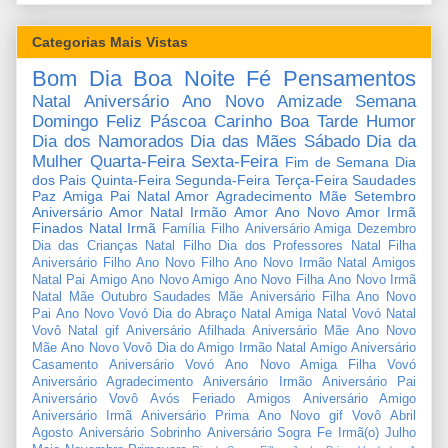
Categorias Mais Vistas
Bom Dia
Boa Noite
Fé
Pensamentos
Natal
Aniversário
Ano Novo
Amizade
Semana
Domingo
Feliz Páscoa
Carinho
Boa Tarde
Humor
Dia dos Namorados
Dia das Mães
Sábado
Dia da
Mulher
Quarta-Feira
Sexta-Feira
Fim de Semana
Dia
dos Pais
Quinta-Feira
Segunda-Feira
Terça-Feira
Saudades
Paz
Amiga
Pai
Natal Amor
Agradecimento
Mãe
Setembro
Aniversário Amor
Natal Irmão
Amor
Ano Novo Amor
Irmã
Finados
Natal Irmã
Família
Filho
Aniversário Amiga
Dezembro
Dia das Crianças
Natal Filho
Dia dos Professores
Natal Filha
Aniversário Filho
Ano Novo Filho
Ano Novo Irmão
Natal Amigos
Natal Pai
Amigo
Ano Novo Amigo
Ano Novo Filha
Ano Novo Irmã
Natal Mãe
Outubro
Saudades Mãe
Aniversário Filha
Ano Novo
Pai
Ano Novo Vovó
Dia do Abraço
Natal Amiga
Natal Vovó
Natal
Vovô
Natal gif
Aniversário Afilhada
Aniversário Mãe
Ano Novo
Mãe
Ano Novo Vovô
Dia do Amigo
Irmão
Natal Amigo
Aniversário
Casamento
Aniversário Vovó
Ano Novo Amiga
Filha
Vovó
Aniversário Agradecimento
Aniversário Irmão
Aniversário Pai
Aniversário Vovô
Avós
Feriado
Amigos
Aniversário Amigo
Aniversário Irmã
Aniversário Prima
Ano Novo gif
Vovô
Abril
Agosto
Aniversário Sobrinho
Aniversário Sogra
Fe
Irmã(o)
Julho