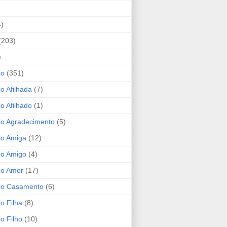
4)
(203)
)
io
(351)
io Afilhada
(7)
io Afilhado
(1)
io Agradecimento
(5)
io Amiga
(12)
io Amigo
(4)
io Amor
(17)
rio Casamento
(6)
io Filha
(8)
io Filho
(10)