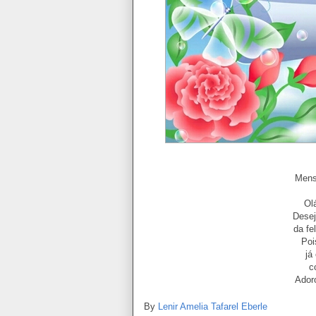
Mens
Ol
Desej
da fe
Poi
já
c
Ador
By
Lenir Amelia Tafarel Eberle