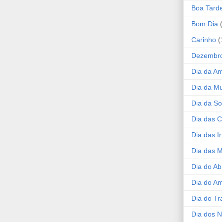
Boa Tard
Bom Dia
Carinho
(
Dezembr
Dia da A
Dia da Mu
Dia da S
Dia das C
Dia das I
Dia das 
Dia do Ab
Dia do A
Dia do Tr
Dia dos 