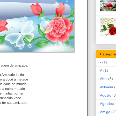
Categori
-
(1)
agem de amizade.
A
(1)
á Amizade Linda
Abril
(3)
o a você a metade
licidade do mundo!!
Afilhada
(
s a outra metade
 é minha, por ter
Agosto
(3
onhecido você.
o ter sua amizade.
Agradeci
Amiga
(2