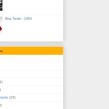
Boa Tarde - 2454
as
1)
)
mento
(23)
9)