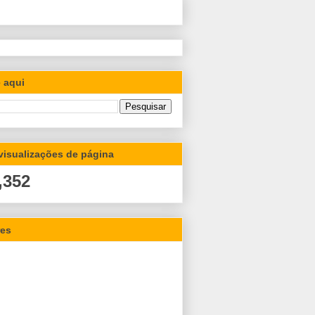
 aqui
 visualizações de página
,352
res