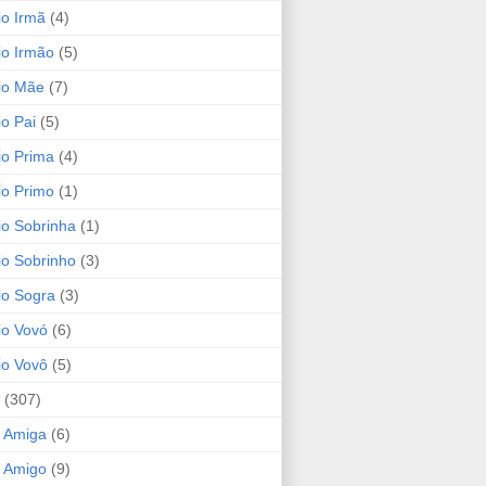
io Irmã
(4)
io Irmão
(5)
io Mãe
(7)
io Pai
(5)
io Prima
(4)
io Primo
(1)
io Sobrinha
(1)
io Sobrinho
(3)
io Sogra
(3)
io Vovó
(6)
io Vovô
(5)
(307)
 Amiga
(6)
 Amigo
(9)