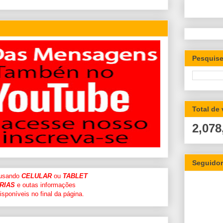
Pesquise
Total de
2,078
Seguido
 usando
CELULAR
ou
TABLET
RIAS
e outas informações
sponíveis no final da página.