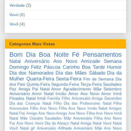
Verdade
(2)
Vovó
(6)
Vovô
(4)
Categorias Mais Vistas
Bom Dia
Boa Noite
Fé
Pensamentos
Natal
Aniversário
Ano Novo
Amizade
Semana
Domingo
Feliz Páscoa
Carinho
Boa Tarde
Humor
Dia dos Namorados
Dia das Mães
Sábado
Dia da
Mulher
Quarta-Feira
Sexta-Feira
Fim de Semana
Dia
dos Pais
Quinta-Feira
Segunda-Feira
Terça-Feira
Saudades
Paz
Amiga
Pai
Natal Amor
Agradecimento
Mãe
Setembro
Aniversário Amor
Natal Irmão
Amor
Ano Novo Amor
Irmã
Finados
Natal Irmã
Família
Filho
Aniversário Amiga
Dezembro
Dia das Crianças
Natal Filho
Dia dos Professores
Natal Filha
Aniversário Filho
Ano Novo Filho
Ano Novo Irmão
Natal Amigos
Natal Pai
Amigo
Ano Novo Amigo
Ano Novo Filha
Ano Novo Irmã
Natal Mãe
Outubro
Saudades Mãe
Aniversário Filha
Ano Novo
Pai
Ano Novo Vovó
Dia do Abraço
Natal Amiga
Natal Vovó
Natal
Vovô
Natal gif
Aniversário Afilhada
Aniversário Mãe
Ano Novo