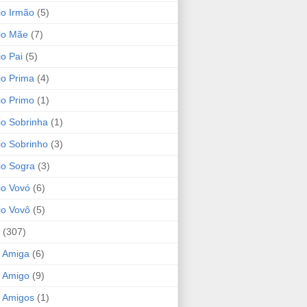
io Irmão
(5)
io Mãe
(7)
io Pai
(5)
io Prima
(4)
io Primo
(1)
io Sobrinha
(1)
io Sobrinho
(3)
io Sogra
(3)
io Vovó
(6)
io Vovô
(5)
(307)
 Amiga
(6)
 Amigo
(9)
 Amigos
(1)