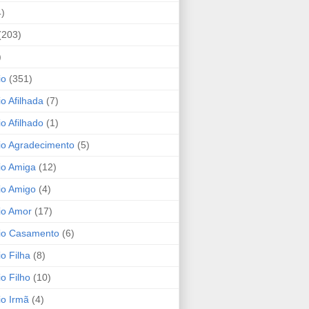
4)
(203)
)
io
(351)
io Afilhada
(7)
io Afilhado
(1)
io Agradecimento
(5)
io Amiga
(12)
io Amigo
(4)
io Amor
(17)
rio Casamento
(6)
io Filha
(8)
io Filho
(10)
io Irmã
(4)