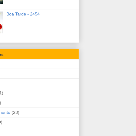
Boa Tarde - 2454
as
1)
)
mento
(23)
9)