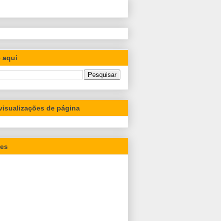
 aqui
 visualizações de página
res