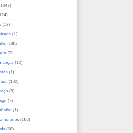
(1047)
124)
o
(12)
mizade
(1)
lher
(80)
ogra
(2)
rianças
(12)
rmãs
(1)
Mães
(102)
raço
(8)
migo
(7)
abalho
(1)
Namorados
(106)
ais
(68)