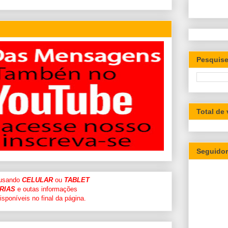
Pesquise
Total de
Seguido
 usando
CELULAR
ou
TABLET
RIAS
e outas informações
sponíveis no final da página.