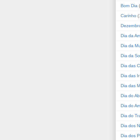
Bom Dia
Carinho
(
Dezembr
Dia da A
Dia da Mu
Dia da S
Dia das C
Dia das I
Dia das 
Dia do Ab
Dia do A
Dia do Tr
Dia dos 
Dia dos P