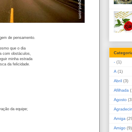
gem de pensamento.
esmo que o dia
Categori
a com obstáculos,
eguir minha estrada
-
(1)
sca da felicidade.
A
(1)
Abril
(3)
Afilhada
(
Agosto
(3
Agradeci
vação da equipe;
Amiga
(2
Amigo
(9)