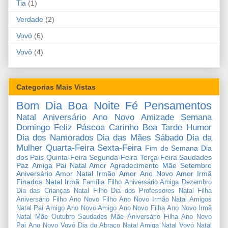
Tia
(1)
Verdade
(2)
Vovó
(6)
Vovô
(4)
Categorias Mais Vistas
Bom Dia
Boa Noite
Fé
Pensamentos
Natal
Aniversário
Ano Novo
Amizade
Semana
Domingo
Feliz Páscoa
Carinho
Boa Tarde
Humor
Dia dos Namorados
Dia das Mães
Sábado
Dia da
Mulher
Quarta-Feira
Sexta-Feira
Fim de Semana
Dia
dos Pais
Quinta-Feira
Segunda-Feira
Terça-Feira
Saudades
Paz
Amiga
Pai
Natal Amor
Agradecimento
Mãe
Setembro
Aniversário Amor
Natal Irmão
Amor
Ano Novo Amor
Irmã
Finados
Natal Irmã
Família
Filho
Aniversário Amiga
Dezembro
Dia das Crianças
Natal Filho
Dia dos Professores
Natal Filha
Aniversário Filho
Ano Novo Filho
Ano Novo Irmão
Natal Amigos
Natal Pai
Amigo
Ano Novo Amigo
Ano Novo Filha
Ano Novo Irmã
Natal Mãe
Outubro
Saudades Mãe
Aniversário Filha
Ano Novo
Pai
Ano Novo Vovó
Dia do Abraço
Natal Amiga
Natal Vovó
Natal