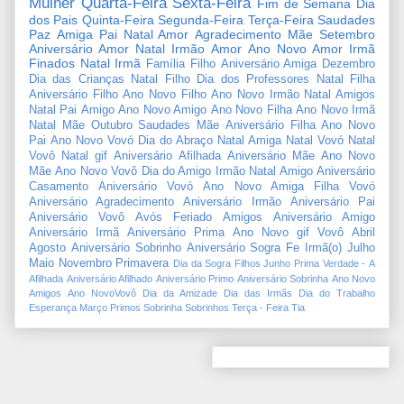
Mulher
Quarta-Feira
Sexta-Feira
Fim de Semana
Dia
dos Pais
Quinta-Feira
Segunda-Feira
Terça-Feira
Saudades
Paz
Amiga
Pai
Natal Amor
Agradecimento
Mãe
Setembro
Aniversário Amor
Natal Irmão
Amor
Ano Novo Amor
Irmã
Finados
Natal Irmã
Família
Filho
Aniversário Amiga
Dezembro
Dia das Crianças
Natal Filho
Dia dos Professores
Natal Filha
Aniversário Filho
Ano Novo Filho
Ano Novo Irmão
Natal Amigos
Natal Pai
Amigo
Ano Novo Amigo
Ano Novo Filha
Ano Novo Irmã
Natal Mãe
Outubro
Saudades Mãe
Aniversário Filha
Ano Novo
Pai
Ano Novo Vovó
Dia do Abraço
Natal Amiga
Natal Vovó
Natal
Vovô
Natal gif
Aniversário Afilhada
Aniversário Mãe
Ano Novo
Mãe
Ano Novo Vovô
Dia do Amigo
Irmão
Natal Amigo
Aniversário
Casamento
Aniversário Vovó
Ano Novo Amiga
Filha
Vovó
Aniversário Agradecimento
Aniversário Irmão
Aniversário Pai
Aniversário Vovô
Avós
Feriado
Amigos
Aniversário Amigo
Aniversário Irmã
Aniversário Prima
Ano Novo gif
Vovô
Abril
Agosto
Aniversário Sobrinho
Aniversário Sogra
Fe
Irmã(o)
Julho
Maio
Novembro
Primavera
Dia da Sogra
Filhos
Junho
Prima
Verdade
-
A
Afilhada
Aniversário Afilhado
Aniversário Primo
Aniversário Sobrinha
Ano Novo
Amigos
Ano NovoVovô
Dia da Amizade
Dia das Irmãs
Dia do Trabalho
Esperança
Março
Primos
Sobrinha
Sobrinhos
Terça - Feira
Tia