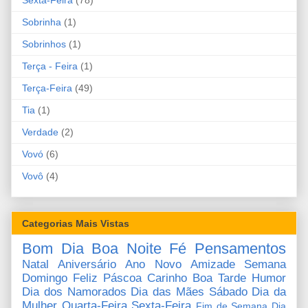
Sexta-Feira
(78)
Sobrinha
(1)
Sobrinhos
(1)
Terça - Feira
(1)
Terça-Feira
(49)
Tia
(1)
Verdade
(2)
Vovó
(6)
Vovô
(4)
Categorias Mais Vistas
Bom Dia
Boa Noite
Fé
Pensamentos
Natal
Aniversário
Ano Novo
Amizade
Semana
Domingo
Feliz Páscoa
Carinho
Boa Tarde
Humor
Dia dos Namorados
Dia das Mães
Sábado
Dia da
Mulher
Quarta-Feira
Sexta-Feira
Fim de Semana
Dia