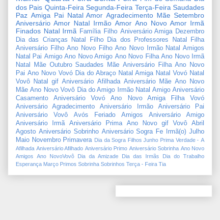
dos Pais
Quinta-Feira
Segunda-Feira
Terça-Feira
Saudades
Paz
Amiga
Pai
Natal Amor
Agradecimento
Mãe
Setembro
Aniversário Amor
Natal Irmão
Amor
Ano Novo Amor
Irmã
Finados
Natal Irmã
Família
Filho
Aniversário Amiga
Dezembro
Dia das Crianças
Natal Filho
Dia dos Professores
Natal Filha
Aniversário Filho
Ano Novo Filho
Ano Novo Irmão
Natal Amigos
Natal Pai
Amigo
Ano Novo Amigo
Ano Novo Filha
Ano Novo Irmã
Natal Mãe
Outubro
Saudades Mãe
Aniversário Filha
Ano Novo
Pai
Ano Novo Vovó
Dia do Abraço
Natal Amiga
Natal Vovó
Natal
Vovô
Natal gif
Aniversário Afilhada
Aniversário Mãe
Ano Novo
Mãe
Ano Novo Vovô
Dia do Amigo
Irmão
Natal Amigo
Aniversário
Casamento
Aniversário Vovó
Ano Novo Amiga
Filha
Vovó
Aniversário Agradecimento
Aniversário Irmão
Aniversário Pai
Aniversário Vovô
Avós
Feriado
Amigos
Aniversário Amigo
Aniversário Irmã
Aniversário Prima
Ano Novo gif
Vovô
Abril
Agosto
Aniversário Sobrinho
Aniversário Sogra
Fe
Irmã(o)
Julho
Maio
Novembro
Primavera
Dia da Sogra
Filhos
Junho
Prima
Verdade
-
A
Afilhada
Aniversário Afilhado
Aniversário Primo
Aniversário Sobrinha
Ano Novo
Amigos
Ano NovoVovô
Dia da Amizade
Dia das Irmãs
Dia do Trabalho
Esperança
Março
Primos
Sobrinha
Sobrinhos
Terça - Feira
Tia