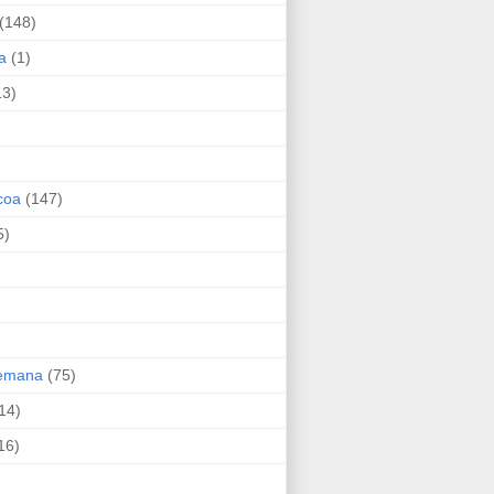
(148)
a
(1)
13)
coa
(147)
5)
Semana
(75)
14)
16)