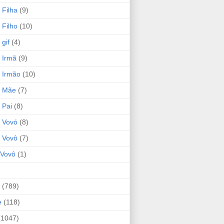
 Filha
(9)
 Filho
(10)
gif
(4)
 Irmã
(9)
 Irmão
(10)
o Mãe
(7)
 Pai
(8)
 Vovó
(8)
 Vovô
(7)
Vovô
(1)
(789)
e
(118)
(1047)