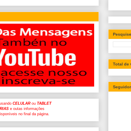
Pesquise
Total de
Seguido
 usando
CELULAR
ou
TABLET
RIAS
e outas informações
sponíveis no final da página.