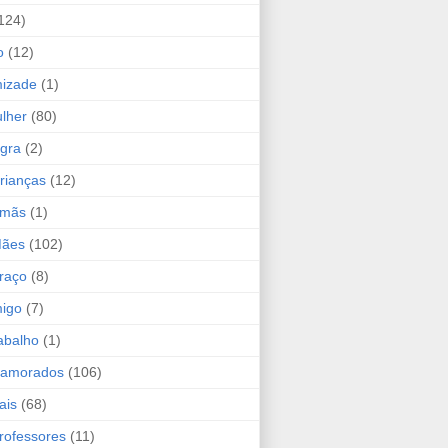
124)
o
(12)
mizade
(1)
lher
(80)
ogra
(2)
rianças
(12)
rmãs
(1)
Mães
(102)
raço
(8)
migo
(7)
abalho
(1)
Namorados
(106)
ais
(68)
rofessores
(11)