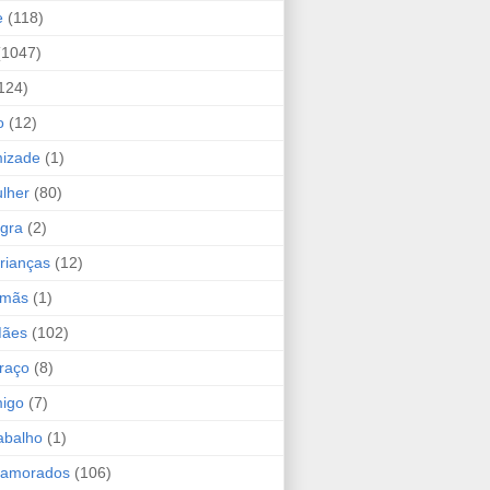
e
(118)
(1047)
124)
o
(12)
mizade
(1)
lher
(80)
ogra
(2)
rianças
(12)
rmãs
(1)
Mães
(102)
raço
(8)
migo
(7)
abalho
(1)
Namorados
(106)