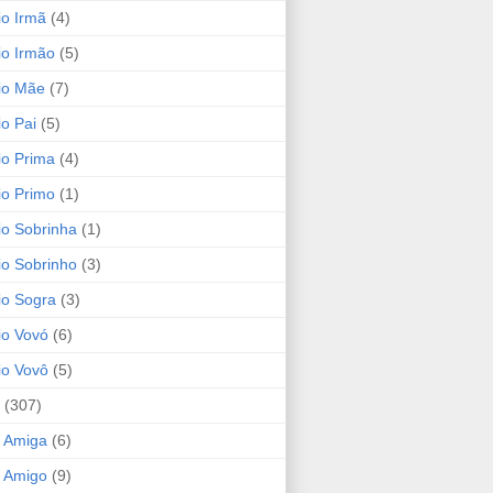
io Irmã
(4)
io Irmão
(5)
io Mãe
(7)
io Pai
(5)
io Prima
(4)
io Primo
(1)
io Sobrinha
(1)
io Sobrinho
(3)
io Sogra
(3)
io Vovó
(6)
io Vovô
(5)
(307)
 Amiga
(6)
 Amigo
(9)