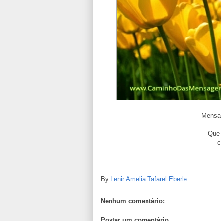
Mensag
Que 
c
By
Lenir Amelia Tafarel Eberle
Nenhum comentário:
Postar um comentário