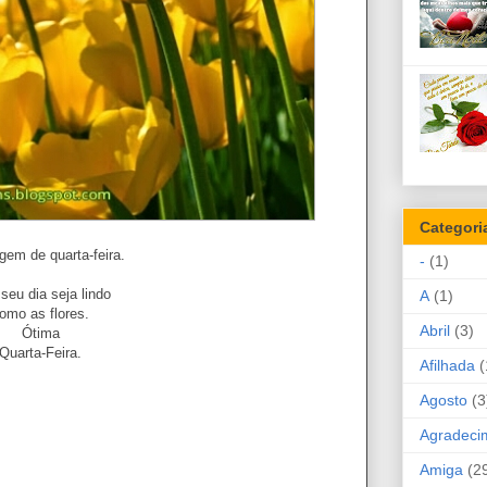
Categori
em de quarta-feira.
-
(1)
seu dia seja lindo
A
(1)
omo as flores.
Abril
(3)
Ótima
Quarta-Feira.
Afilhada
(
Agosto
(3
Agradeci
Amiga
(2