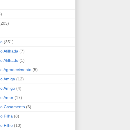
4)
(203)
)
io
(351)
io Afilhada
(7)
io Afilhado
(1)
io Agradecimento
(5)
io Amiga
(12)
io Amigo
(4)
io Amor
(17)
rio Casamento
(6)
io Filha
(8)
io Filho
(10)