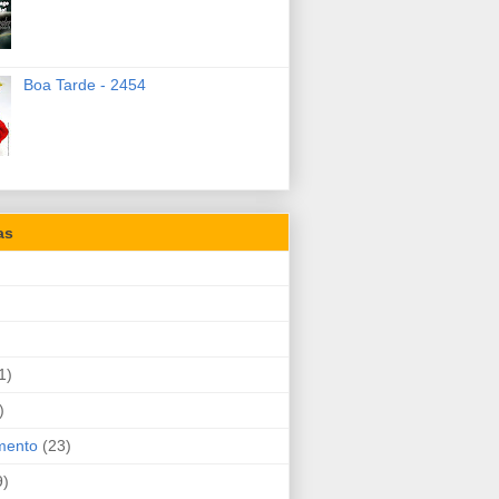
Boa Tarde - 2454
as
1)
)
mento
(23)
9)