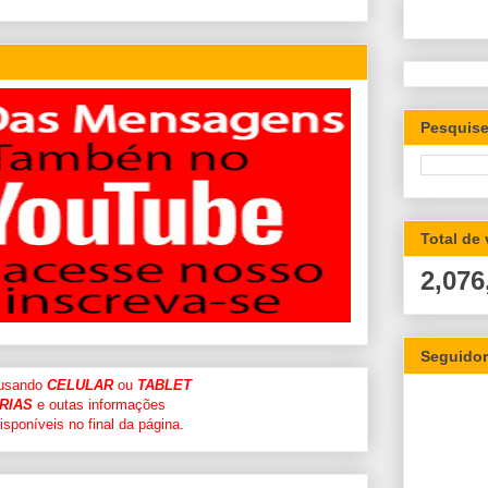
Pesquise
Total de
2,076
Seguido
 usando
CELULAR
ou
TABLET
RIAS
e outas informações
sponíveis no final da página.