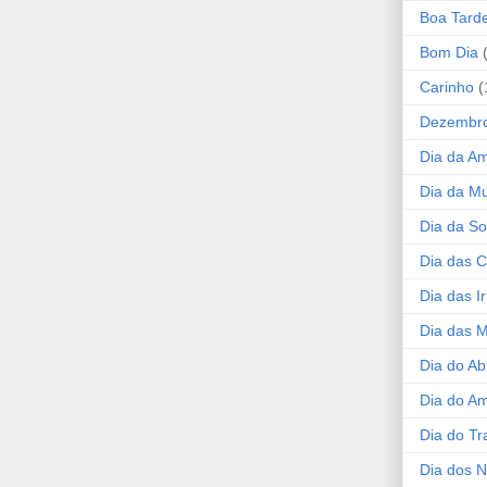
Boa Tard
Bom Dia
Carinho
(
Dezembr
Dia da A
Dia da Mu
Dia da S
Dia das C
Dia das I
Dia das 
Dia do Ab
Dia do A
Dia do Tr
Dia dos 