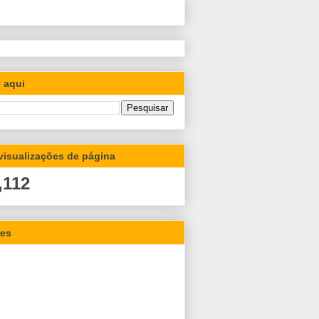
 aqui
 visualizações de página
,112
res