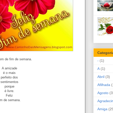
Categori
m de fim de semana.
-
(1)
A amizade
A
(1)
é o mais
Abril
(3)
perfeito dos
sentimentos
Afilhada
(
porque
é livre.
Agosto
(3
Feliz
im de semana.
Agradeci
Amiga
(2