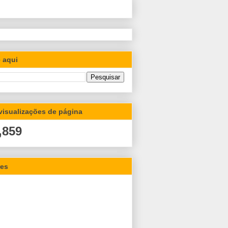
 aqui
 visualizações de página
,859
res