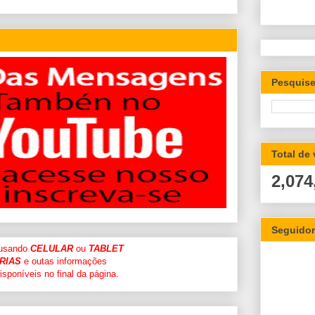
Pesquise
Total de
2,074
Seguido
 usando
CELULAR
ou
TABLET
RIAS
e outas informações
sponíveis no final da página.