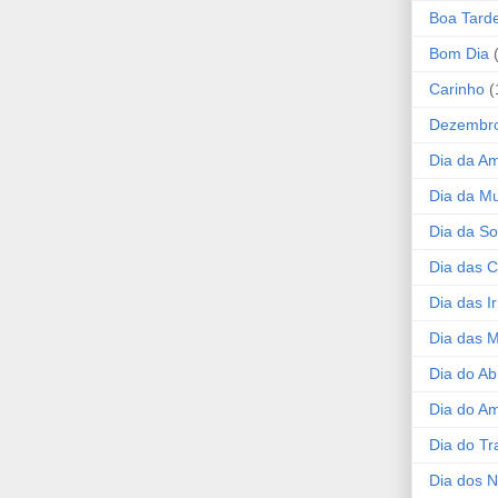
Boa Tard
Bom Dia
Carinho
(
Dezembr
Dia da A
Dia da Mu
Dia da S
Dia das C
Dia das I
Dia das 
Dia do Ab
Dia do A
Dia do Tr
Dia dos 