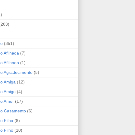
4)
(203)
)
io
(351)
io Afilhada
(7)
io Afilhado
(1)
io Agradecimento
(5)
io Amiga
(12)
io Amigo
(4)
io Amor
(17)
rio Casamento
(6)
io Filha
(8)
io Filho
(10)