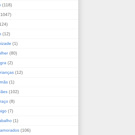
e
(118)
(1047)
124)
o
(12)
mizade
(1)
lher
(80)
ogra
(2)
rianças
(12)
rmãs
(1)
Mães
(102)
raço
(8)
migo
(7)
abalho
(1)
Namorados
(106)