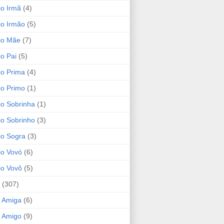
io Irmã
(4)
io Irmão
(5)
io Mãe
(7)
io Pai
(5)
io Prima
(4)
io Primo
(1)
io Sobrinha
(1)
io Sobrinho
(3)
io Sogra
(3)
io Vovó
(6)
io Vovô
(5)
(307)
 Amiga
(6)
 Amigo
(9)