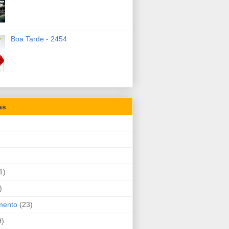
Boa Tarde - 2454
as
1)
)
mento
(23)
9)