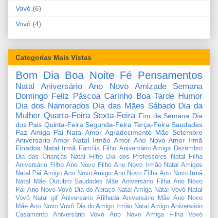
Vovó
(6)
Vovô
(4)
Categorias Mais Vistas
Bom Dia
Boa Noite
Fé
Pensamentos
Natal
Aniversário
Ano Novo
Amizade
Semana
Domingo
Feliz Páscoa
Carinho
Boa Tarde
Humor
Dia dos Namorados
Dia das Mães
Sábado
Dia da
Mulher
Quarta-Feira
Sexta-Feira
Fim de Semana
Dia
dos Pais
Quinta-Feira
Segunda-Feira
Terça-Feira
Saudades
Paz
Amiga
Pai
Natal Amor
Agradecimento
Mãe
Setembro
Aniversário Amor
Natal Irmão
Amor
Ano Novo Amor
Irmã
Finados
Natal Irmã
Família
Filho
Aniversário Amiga
Dezembro
Dia das Crianças
Natal Filho
Dia dos Professores
Natal Filha
Aniversário Filho
Ano Novo Filho
Ano Novo Irmão
Natal Amigos
Natal Pai
Amigo
Ano Novo Amigo
Ano Novo Filha
Ano Novo Irmã
Natal Mãe
Outubro
Saudades Mãe
Aniversário Filha
Ano Novo
Pai
Ano Novo Vovó
Dia do Abraço
Natal Amiga
Natal Vovó
Natal
Vovô
Natal gif
Aniversário Afilhada
Aniversário Mãe
Ano Novo
Mãe
Ano Novo Vovô
Dia do Amigo
Irmão
Natal Amigo
Aniversário
Casamento
Aniversário Vovó
Ano Novo Amiga
Filha
Vovó