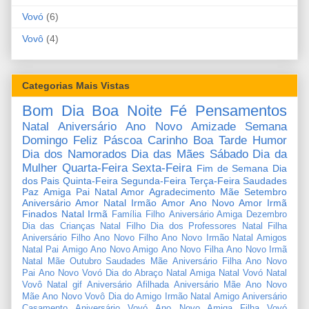
Vovó
(6)
Vovô
(4)
Categorias Mais Vistas
Bom Dia
Boa Noite
Fé
Pensamentos
Natal
Aniversário
Ano Novo
Amizade
Semana
Domingo
Feliz Páscoa
Carinho
Boa Tarde
Humor
Dia dos Namorados
Dia das Mães
Sábado
Dia da
Mulher
Quarta-Feira
Sexta-Feira
Fim de Semana
Dia
dos Pais
Quinta-Feira
Segunda-Feira
Terça-Feira
Saudades
Paz
Amiga
Pai
Natal Amor
Agradecimento
Mãe
Setembro
Aniversário Amor
Natal Irmão
Amor
Ano Novo Amor
Irmã
Finados
Natal Irmã
Família
Filho
Aniversário Amiga
Dezembro
Dia das Crianças
Natal Filho
Dia dos Professores
Natal Filha
Aniversário Filho
Ano Novo Filho
Ano Novo Irmão
Natal Amigos
Natal Pai
Amigo
Ano Novo Amigo
Ano Novo Filha
Ano Novo Irmã
Natal Mãe
Outubro
Saudades Mãe
Aniversário Filha
Ano Novo
Pai
Ano Novo Vovó
Dia do Abraço
Natal Amiga
Natal Vovó
Natal
Vovô
Natal gif
Aniversário Afilhada
Aniversário Mãe
Ano Novo
Mãe
Ano Novo Vovô
Dia do Amigo
Irmão
Natal Amigo
Aniversário
Casamento
Aniversário Vovó
Ano Novo Amiga
Filha
Vovó