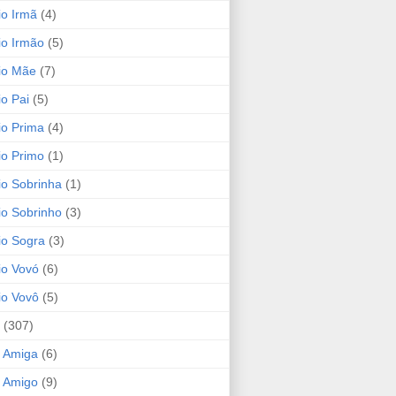
io Irmã
(4)
io Irmão
(5)
io Mãe
(7)
io Pai
(5)
io Prima
(4)
io Primo
(1)
io Sobrinha
(1)
io Sobrinho
(3)
io Sogra
(3)
io Vovó
(6)
io Vovô
(5)
(307)
 Amiga
(6)
 Amigo
(9)