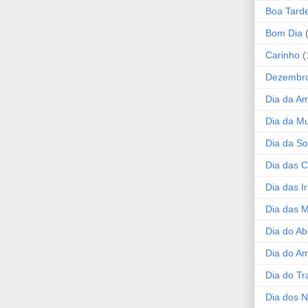
Boa Tard
Bom Dia
Carinho
(
Dezembr
Dia da A
Dia da Mu
Dia da S
Dia das C
Dia das I
Dia das 
Dia do Ab
Dia do A
Dia do Tr
Dia dos 