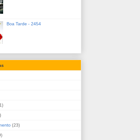
Boa Tarde - 2454
as
1)
)
mento
(23)
9)