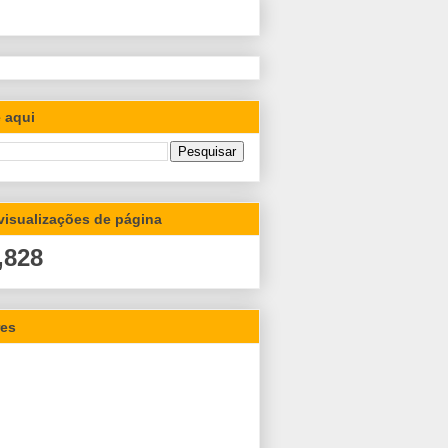
 aqui
 visualizações de página
,828
res