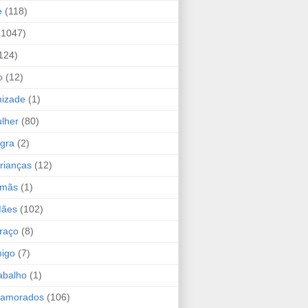
e
(118)
(1047)
124)
o
(12)
mizade
(1)
lher
(80)
ogra
(2)
rianças
(12)
rmãs
(1)
Mães
(102)
raço
(8)
migo
(7)
abalho
(1)
Namorados
(106)