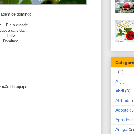
agem de domingo.
... Eis a grande
iqueza da vida.
Feliz
Domingo
Categori
-
(1)
A
(1)
vação da equipe;
Abril
(3)
Afilhada
(
Agosto
(3
Agradeci
Amiga
(2