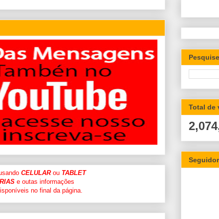
Pesquise
Total de
2,074
Seguido
 usando
CELULAR
ou
TABLET
RIAS
e outas informações
sponíveis no final da página.