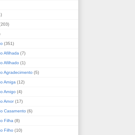
4)
(203)
)
io
(351)
io Afilhada
(7)
io Afilhado
(1)
io Agradecimento
(5)
io Amiga
(12)
io Amigo
(4)
io Amor
(17)
rio Casamento
(6)
io Filha
(8)
io Filho
(10)