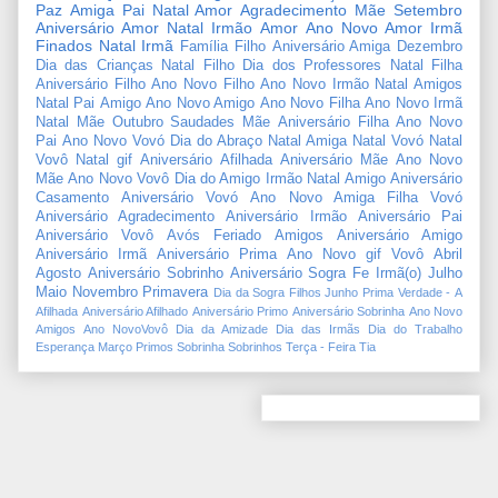
Paz
Amiga
Pai
Natal Amor
Agradecimento
Mãe
Setembro
Aniversário Amor
Natal Irmão
Amor
Ano Novo Amor
Irmã
Finados
Natal Irmã
Família
Filho
Aniversário Amiga
Dezembro
Dia das Crianças
Natal Filho
Dia dos Professores
Natal Filha
Aniversário Filho
Ano Novo Filho
Ano Novo Irmão
Natal Amigos
Natal Pai
Amigo
Ano Novo Amigo
Ano Novo Filha
Ano Novo Irmã
Natal Mãe
Outubro
Saudades Mãe
Aniversário Filha
Ano Novo
Pai
Ano Novo Vovó
Dia do Abraço
Natal Amiga
Natal Vovó
Natal
Vovô
Natal gif
Aniversário Afilhada
Aniversário Mãe
Ano Novo
Mãe
Ano Novo Vovô
Dia do Amigo
Irmão
Natal Amigo
Aniversário
Casamento
Aniversário Vovó
Ano Novo Amiga
Filha
Vovó
Aniversário Agradecimento
Aniversário Irmão
Aniversário Pai
Aniversário Vovô
Avós
Feriado
Amigos
Aniversário Amigo
Aniversário Irmã
Aniversário Prima
Ano Novo gif
Vovô
Abril
Agosto
Aniversário Sobrinho
Aniversário Sogra
Fe
Irmã(o)
Julho
Maio
Novembro
Primavera
Dia da Sogra
Filhos
Junho
Prima
Verdade
-
A
Afilhada
Aniversário Afilhado
Aniversário Primo
Aniversário Sobrinha
Ano Novo
Amigos
Ano NovoVovô
Dia da Amizade
Dia das Irmãs
Dia do Trabalho
Esperança
Março
Primos
Sobrinha
Sobrinhos
Terça - Feira
Tia