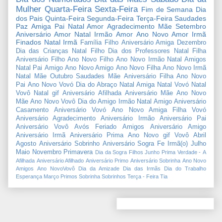
Mulher
Quarta-Feira
Sexta-Feira
Fim de Semana
Dia
dos Pais
Quinta-Feira
Segunda-Feira
Terça-Feira
Saudades
Paz
Amiga
Pai
Natal Amor
Agradecimento
Mãe
Setembro
Aniversário Amor
Natal Irmão
Amor
Ano Novo Amor
Irmã
Finados
Natal Irmã
Família
Filho
Aniversário Amiga
Dezembro
Dia das Crianças
Natal Filho
Dia dos Professores
Natal Filha
Aniversário Filho
Ano Novo Filho
Ano Novo Irmão
Natal Amigos
Natal Pai
Amigo
Ano Novo Amigo
Ano Novo Filha
Ano Novo Irmã
Natal Mãe
Outubro
Saudades Mãe
Aniversário Filha
Ano Novo
Pai
Ano Novo Vovó
Dia do Abraço
Natal Amiga
Natal Vovó
Natal
Vovô
Natal gif
Aniversário Afilhada
Aniversário Mãe
Ano Novo
Mãe
Ano Novo Vovô
Dia do Amigo
Irmão
Natal Amigo
Aniversário
Casamento
Aniversário Vovó
Ano Novo Amiga
Filha
Vovó
Aniversário Agradecimento
Aniversário Irmão
Aniversário Pai
Aniversário Vovô
Avós
Feriado
Amigos
Aniversário Amigo
Aniversário Irmã
Aniversário Prima
Ano Novo gif
Vovô
Abril
Agosto
Aniversário Sobrinho
Aniversário Sogra
Fe
Irmã(o)
Julho
Maio
Novembro
Primavera
Dia da Sogra
Filhos
Junho
Prima
Verdade
-
A
Afilhada
Aniversário Afilhado
Aniversário Primo
Aniversário Sobrinha
Ano Novo
Amigos
Ano NovoVovô
Dia da Amizade
Dia das Irmãs
Dia do Trabalho
Esperança
Março
Primos
Sobrinha
Sobrinhos
Terça - Feira
Tia