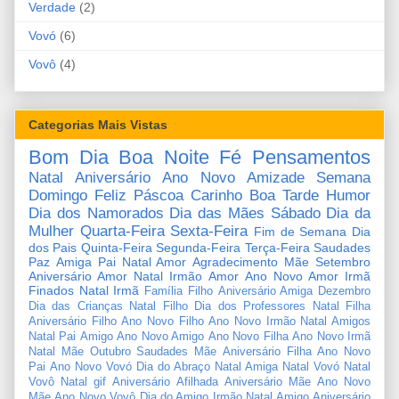
Verdade
(2)
Vovó
(6)
Vovô
(4)
Categorias Mais Vistas
Bom Dia
Boa Noite
Fé
Pensamentos
Natal
Aniversário
Ano Novo
Amizade
Semana
Domingo
Feliz Páscoa
Carinho
Boa Tarde
Humor
Dia dos Namorados
Dia das Mães
Sábado
Dia da
Mulher
Quarta-Feira
Sexta-Feira
Fim de Semana
Dia
dos Pais
Quinta-Feira
Segunda-Feira
Terça-Feira
Saudades
Paz
Amiga
Pai
Natal Amor
Agradecimento
Mãe
Setembro
Aniversário Amor
Natal Irmão
Amor
Ano Novo Amor
Irmã
Finados
Natal Irmã
Família
Filho
Aniversário Amiga
Dezembro
Dia das Crianças
Natal Filho
Dia dos Professores
Natal Filha
Aniversário Filho
Ano Novo Filho
Ano Novo Irmão
Natal Amigos
Natal Pai
Amigo
Ano Novo Amigo
Ano Novo Filha
Ano Novo Irmã
Natal Mãe
Outubro
Saudades Mãe
Aniversário Filha
Ano Novo
Pai
Ano Novo Vovó
Dia do Abraço
Natal Amiga
Natal Vovó
Natal
Vovô
Natal gif
Aniversário Afilhada
Aniversário Mãe
Ano Novo
Mãe
Ano Novo Vovô
Dia do Amigo
Irmão
Natal Amigo
Aniversário