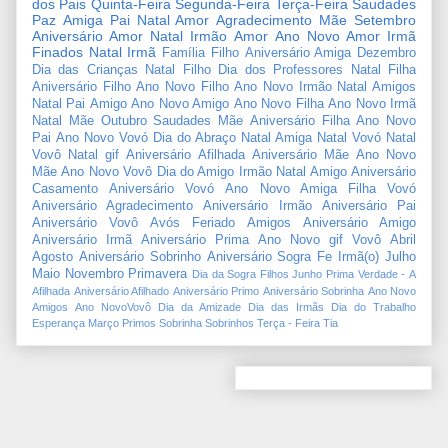
dos Pais
Quinta-Feira
Segunda-Feira
Terça-Feira
Saudades
Paz
Amiga
Pai
Natal Amor
Agradecimento
Mãe
Setembro
Aniversário Amor
Natal Irmão
Amor
Ano Novo Amor
Irmã
Finados
Natal Irmã
Família
Filho
Aniversário Amiga
Dezembro
Dia das Crianças
Natal Filho
Dia dos Professores
Natal Filha
Aniversário Filho
Ano Novo Filho
Ano Novo Irmão
Natal Amigos
Natal Pai
Amigo
Ano Novo Amigo
Ano Novo Filha
Ano Novo Irmã
Natal Mãe
Outubro
Saudades Mãe
Aniversário Filha
Ano Novo
Pai
Ano Novo Vovó
Dia do Abraço
Natal Amiga
Natal Vovó
Natal
Vovô
Natal gif
Aniversário Afilhada
Aniversário Mãe
Ano Novo
Mãe
Ano Novo Vovô
Dia do Amigo
Irmão
Natal Amigo
Aniversário
Casamento
Aniversário Vovó
Ano Novo Amiga
Filha
Vovó
Aniversário Agradecimento
Aniversário Irmão
Aniversário Pai
Aniversário Vovô
Avós
Feriado
Amigos
Aniversário Amigo
Aniversário Irmã
Aniversário Prima
Ano Novo gif
Vovô
Abril
Agosto
Aniversário Sobrinho
Aniversário Sogra
Fe
Irmã(o)
Julho
Maio
Novembro
Primavera
Dia da Sogra
Filhos
Junho
Prima
Verdade
-
A
Afilhada
Aniversário Afilhado
Aniversário Primo
Aniversário Sobrinha
Ano Novo
Amigos
Ano NovoVovô
Dia da Amizade
Dia das Irmãs
Dia do Trabalho
Esperança
Março
Primos
Sobrinha
Sobrinhos
Terça - Feira
Tia