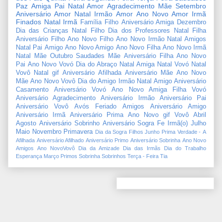
Paz
Amiga
Pai
Natal Amor
Agradecimento
Mãe
Setembro
Aniversário Amor
Natal Irmão
Amor
Ano Novo Amor
Irmã
Finados
Natal Irmã
Família
Filho
Aniversário Amiga
Dezembro
Dia das Crianças
Natal Filho
Dia dos Professores
Natal Filha
Aniversário Filho
Ano Novo Filho
Ano Novo Irmão
Natal Amigos
Natal Pai
Amigo
Ano Novo Amigo
Ano Novo Filha
Ano Novo Irmã
Natal Mãe
Outubro
Saudades Mãe
Aniversário Filha
Ano Novo
Pai
Ano Novo Vovó
Dia do Abraço
Natal Amiga
Natal Vovó
Natal
Vovô
Natal gif
Aniversário Afilhada
Aniversário Mãe
Ano Novo
Mãe
Ano Novo Vovô
Dia do Amigo
Irmão
Natal Amigo
Aniversário
Casamento
Aniversário Vovó
Ano Novo Amiga
Filha
Vovó
Aniversário Agradecimento
Aniversário Irmão
Aniversário Pai
Aniversário Vovô
Avós
Feriado
Amigos
Aniversário Amigo
Aniversário Irmã
Aniversário Prima
Ano Novo gif
Vovô
Abril
Agosto
Aniversário Sobrinho
Aniversário Sogra
Fe
Irmã(o)
Julho
Maio
Novembro
Primavera
Dia da Sogra
Filhos
Junho
Prima
Verdade
-
A
Afilhada
Aniversário Afilhado
Aniversário Primo
Aniversário Sobrinha
Ano Novo
Amigos
Ano NovoVovô
Dia da Amizade
Dia das Irmãs
Dia do Trabalho
Esperança
Março
Primos
Sobrinha
Sobrinhos
Terça - Feira
Tia