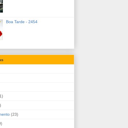
Boa Tarde - 2454
as
1)
)
mento
(23)
9)