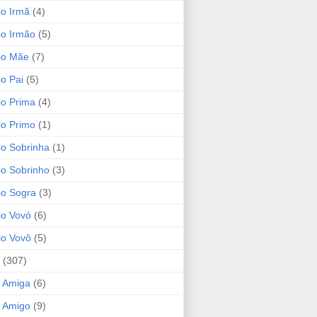
io Irmã
(4)
io Irmão
(5)
io Mãe
(7)
io Pai
(5)
io Prima
(4)
io Primo
(1)
io Sobrinha
(1)
io Sobrinho
(3)
io Sogra
(3)
io Vovó
(6)
io Vovô
(5)
(307)
 Amiga
(6)
 Amigo
(9)