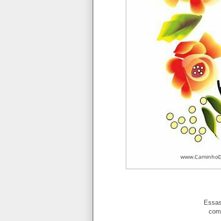
Mensagem d
Essas 
com