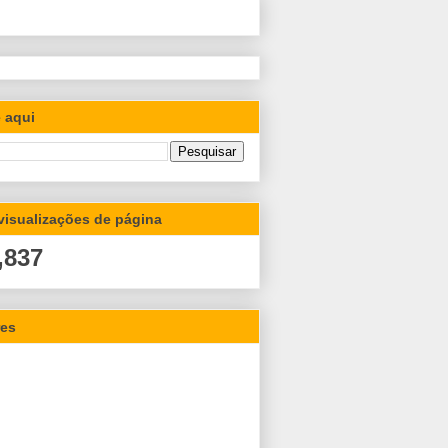
 aqui
 visualizações de página
,837
res