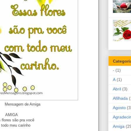
Categori
-
(1)
A
(1)
Abril
(3)
Afilhada
(
e Amiga
Agosto
(3
AMIGA
Agradeci
flores são pra você
 todo meu carinho
Amiga
(2