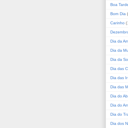
Boa Tard
Bom Dia
Carinho
(
Dezembr
Dia da A
Dia da Mu
Dia da S
Dia das C
Dia das I
Dia das 
Dia do Ab
Dia do A
Dia do Tr
Dia dos 