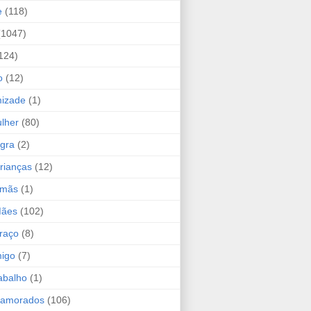
e
(118)
(1047)
124)
o
(12)
mizade
(1)
lher
(80)
ogra
(2)
rianças
(12)
rmãs
(1)
Mães
(102)
raço
(8)
migo
(7)
abalho
(1)
Namorados
(106)