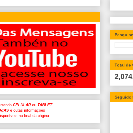
Pesquise
Total de
2,074
Seguido
 usando
CELULAR
ou
TABLET
RIAS
e outas informações
sponíveis no final da página.