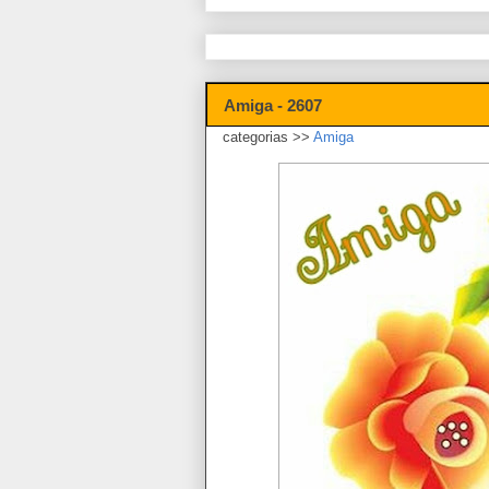
Amiga - 2607
categorias >>
Amiga