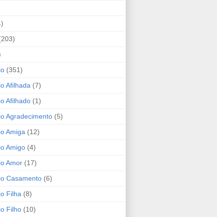
4)
(203)
)
io
(351)
io Afilhada
(7)
io Afilhado
(1)
io Agradecimento
(5)
io Amiga
(12)
io Amigo
(4)
io Amor
(17)
rio Casamento
(6)
io Filha
(8)
io Filho
(10)