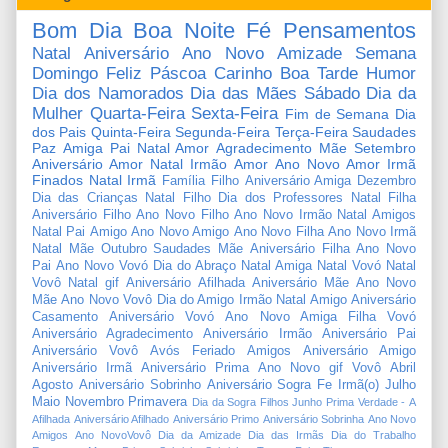
Bom Dia
Boa Noite
Fé
Pensamentos
Natal
Aniversário
Ano Novo
Amizade
Semana
Domingo
Feliz Páscoa
Carinho
Boa Tarde
Humor
Dia dos Namorados
Dia das Mães
Sábado
Dia da
Mulher
Quarta-Feira
Sexta-Feira
Fim de Semana
Dia
dos Pais
Quinta-Feira
Segunda-Feira
Terça-Feira
Saudades
Paz
Amiga
Pai
Natal Amor
Agradecimento
Mãe
Setembro
Aniversário Amor
Natal Irmão
Amor
Ano Novo Amor
Irmã
Finados
Natal Irmã
Família
Filho
Aniversário Amiga
Dezembro
Dia das Crianças
Natal Filho
Dia dos Professores
Natal Filha
Aniversário Filho
Ano Novo Filho
Ano Novo Irmão
Natal Amigos
Natal Pai
Amigo
Ano Novo Amigo
Ano Novo Filha
Ano Novo Irmã
Natal Mãe
Outubro
Saudades Mãe
Aniversário Filha
Ano Novo
Pai
Ano Novo Vovó
Dia do Abraço
Natal Amiga
Natal Vovó
Natal
Vovô
Natal gif
Aniversário Afilhada
Aniversário Mãe
Ano Novo
Mãe
Ano Novo Vovô
Dia do Amigo
Irmão
Natal Amigo
Aniversário
Casamento
Aniversário Vovó
Ano Novo Amiga
Filha
Vovó
Aniversário Agradecimento
Aniversário Irmão
Aniversário Pai
Aniversário Vovô
Avós
Feriado
Amigos
Aniversário Amigo
Aniversário Irmã
Aniversário Prima
Ano Novo gif
Vovô
Abril
Agosto
Aniversário Sobrinho
Aniversário Sogra
Fe
Irmã(o)
Julho
Maio
Novembro
Primavera
Dia da Sogra
Filhos
Junho
Prima
Verdade
-
A
Afilhada
Aniversário Afilhado
Aniversário Primo
Aniversário Sobrinha
Ano Novo
Amigos
Ano NovoVovô
Dia da Amizade
Dia das Irmãs
Dia do Trabalho