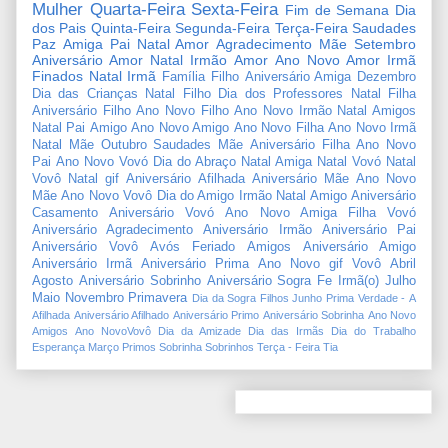
Mulher
Quarta-Feira
Sexta-Feira
Fim de Semana
Dia
dos Pais
Quinta-Feira
Segunda-Feira
Terça-Feira
Saudades
Paz
Amiga
Pai
Natal Amor
Agradecimento
Mãe
Setembro
Aniversário Amor
Natal Irmão
Amor
Ano Novo Amor
Irmã
Finados
Natal Irmã
Família
Filho
Aniversário Amiga
Dezembro
Dia das Crianças
Natal Filho
Dia dos Professores
Natal Filha
Aniversário Filho
Ano Novo Filho
Ano Novo Irmão
Natal Amigos
Natal Pai
Amigo
Ano Novo Amigo
Ano Novo Filha
Ano Novo Irmã
Natal Mãe
Outubro
Saudades Mãe
Aniversário Filha
Ano Novo
Pai
Ano Novo Vovó
Dia do Abraço
Natal Amiga
Natal Vovó
Natal
Vovô
Natal gif
Aniversário Afilhada
Aniversário Mãe
Ano Novo
Mãe
Ano Novo Vovô
Dia do Amigo
Irmão
Natal Amigo
Aniversário
Casamento
Aniversário Vovó
Ano Novo Amiga
Filha
Vovó
Aniversário Agradecimento
Aniversário Irmão
Aniversário Pai
Aniversário Vovô
Avós
Feriado
Amigos
Aniversário Amigo
Aniversário Irmã
Aniversário Prima
Ano Novo gif
Vovô
Abril
Agosto
Aniversário Sobrinho
Aniversário Sogra
Fe
Irmã(o)
Julho
Maio
Novembro
Primavera
Dia da Sogra
Filhos
Junho
Prima
Verdade
-
A
Afilhada
Aniversário Afilhado
Aniversário Primo
Aniversário Sobrinha
Ano Novo
Amigos
Ano NovoVovô
Dia da Amizade
Dia das Irmãs
Dia do Trabalho
Esperança
Março
Primos
Sobrinha
Sobrinhos
Terça - Feira
Tia