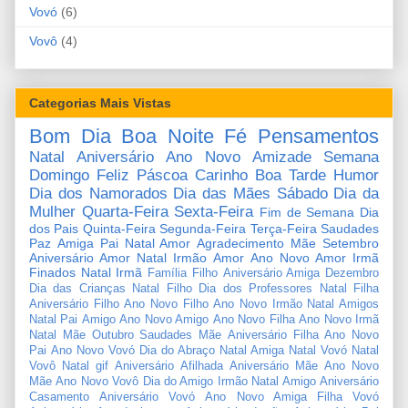
Vovó
(6)
Vovô
(4)
Categorias Mais Vistas
Bom Dia
Boa Noite
Fé
Pensamentos
Natal
Aniversário
Ano Novo
Amizade
Semana
Domingo
Feliz Páscoa
Carinho
Boa Tarde
Humor
Dia dos Namorados
Dia das Mães
Sábado
Dia da
Mulher
Quarta-Feira
Sexta-Feira
Fim de Semana
Dia
dos Pais
Quinta-Feira
Segunda-Feira
Terça-Feira
Saudades
Paz
Amiga
Pai
Natal Amor
Agradecimento
Mãe
Setembro
Aniversário Amor
Natal Irmão
Amor
Ano Novo Amor
Irmã
Finados
Natal Irmã
Família
Filho
Aniversário Amiga
Dezembro
Dia das Crianças
Natal Filho
Dia dos Professores
Natal Filha
Aniversário Filho
Ano Novo Filho
Ano Novo Irmão
Natal Amigos
Natal Pai
Amigo
Ano Novo Amigo
Ano Novo Filha
Ano Novo Irmã
Natal Mãe
Outubro
Saudades Mãe
Aniversário Filha
Ano Novo
Pai
Ano Novo Vovó
Dia do Abraço
Natal Amiga
Natal Vovó
Natal
Vovô
Natal gif
Aniversário Afilhada
Aniversário Mãe
Ano Novo
Mãe
Ano Novo Vovô
Dia do Amigo
Irmão
Natal Amigo
Aniversário
Casamento
Aniversário Vovó
Ano Novo Amiga
Filha
Vovó