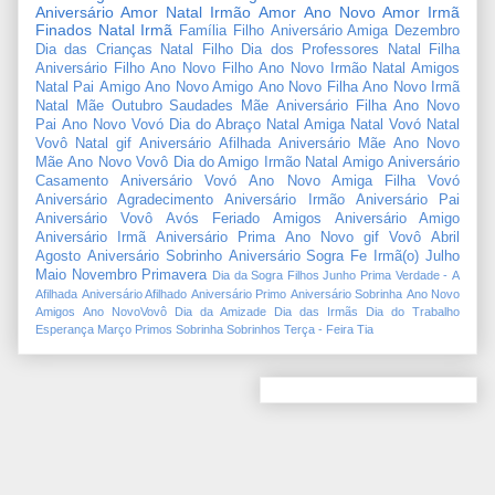
Aniversário Amor
Natal Irmão
Amor
Ano Novo Amor
Irmã
Finados
Natal Irmã
Família
Filho
Aniversário Amiga
Dezembro
Dia das Crianças
Natal Filho
Dia dos Professores
Natal Filha
Aniversário Filho
Ano Novo Filho
Ano Novo Irmão
Natal Amigos
Natal Pai
Amigo
Ano Novo Amigo
Ano Novo Filha
Ano Novo Irmã
Natal Mãe
Outubro
Saudades Mãe
Aniversário Filha
Ano Novo
Pai
Ano Novo Vovó
Dia do Abraço
Natal Amiga
Natal Vovó
Natal
Vovô
Natal gif
Aniversário Afilhada
Aniversário Mãe
Ano Novo
Mãe
Ano Novo Vovô
Dia do Amigo
Irmão
Natal Amigo
Aniversário
Casamento
Aniversário Vovó
Ano Novo Amiga
Filha
Vovó
Aniversário Agradecimento
Aniversário Irmão
Aniversário Pai
Aniversário Vovô
Avós
Feriado
Amigos
Aniversário Amigo
Aniversário Irmã
Aniversário Prima
Ano Novo gif
Vovô
Abril
Agosto
Aniversário Sobrinho
Aniversário Sogra
Fe
Irmã(o)
Julho
Maio
Novembro
Primavera
Dia da Sogra
Filhos
Junho
Prima
Verdade
-
A
Afilhada
Aniversário Afilhado
Aniversário Primo
Aniversário Sobrinha
Ano Novo
Amigos
Ano NovoVovô
Dia da Amizade
Dia das Irmãs
Dia do Trabalho
Esperança
Março
Primos
Sobrinha
Sobrinhos
Terça - Feira
Tia