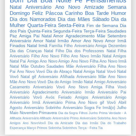
Bom Dia
Boa Noite
Fé
Pensamentos
Natal
Aniversário
Ano Novo
Amizade
Semana
Domingo
Feliz Páscoa
Carinho
Boa Tarde
Humor
Dia dos Namorados
Dia das Mães
Sábado
Dia da
Mulher
Quarta-Feira
Sexta-Feira
Fim de Semana
Dia
dos Pais
Quinta-Feira
Segunda-Feira
Terça-Feira
Saudades
Paz
Amiga
Pai
Natal Amor
Agradecimento
Mãe
Setembro
Aniversário Amor
Natal Irmão
Amor
Ano Novo Amor
Irmã
Finados
Natal Irmã
Família
Filho
Aniversário Amiga
Dezembro
Dia das Crianças
Natal Filho
Dia dos Professores
Natal Filha
Aniversário Filho
Ano Novo Filho
Ano Novo Irmão
Natal Amigos
Natal Pai
Amigo
Ano Novo Amigo
Ano Novo Filha
Ano Novo Irmã
Natal Mãe
Outubro
Saudades Mãe
Aniversário Filha
Ano Novo
Pai
Ano Novo Vovó
Dia do Abraço
Natal Amiga
Natal Vovó
Natal
Vovô
Natal gif
Aniversário Afilhada
Aniversário Mãe
Ano Novo
Mãe
Ano Novo Vovô
Dia do Amigo
Irmão
Natal Amigo
Aniversário
Casamento
Aniversário Vovó
Ano Novo Amiga
Filha
Vovó
Aniversário Agradecimento
Aniversário Irmão
Aniversário Pai
Aniversário Vovô
Avós
Feriado
Amigos
Aniversário Amigo
Aniversário Irmã
Aniversário Prima
Ano Novo gif
Vovô
Abril
Agosto
Aniversário Sobrinho
Aniversário Sogra
Fe
Irmã(o)
Julho
Maio
Novembro
Primavera
Dia da Sogra
Filhos
Junho
Prima
Verdade
-
A
Afilhada
Aniversário Afilhado
Aniversário Primo
Aniversário Sobrinha
Ano Novo
Amigos
Ano NovoVovô
Dia da Amizade
Dia das Irmãs
Dia do Trabalho
Esperança
Março
Primos
Sobrinha
Sobrinhos
Terça - Feira
Tia