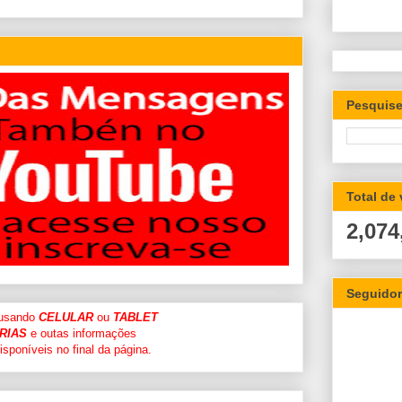
Pesquise
Total de
2,074
Seguido
 usando
CELULAR
ou
TABLET
RIAS
e outas informações
sponíveis no final da página.