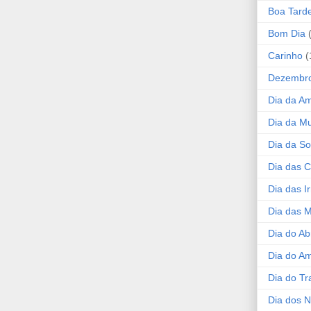
Boa Tard
Bom Dia
Carinho
(
Dezembr
Dia da A
Dia da Mu
Dia da S
Dia das C
Dia das I
Dia das 
Dia do Ab
Dia do A
Dia do Tr
Dia dos 