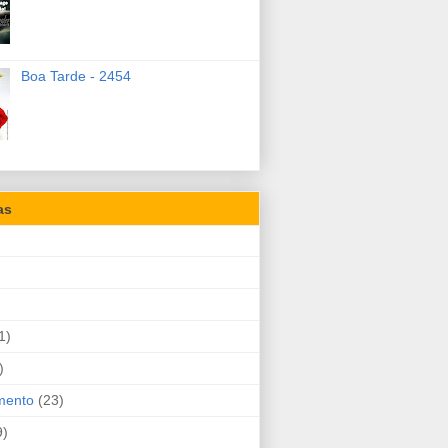
Boa Tarde - 2454
as
1)
)
mento
(23)
9)