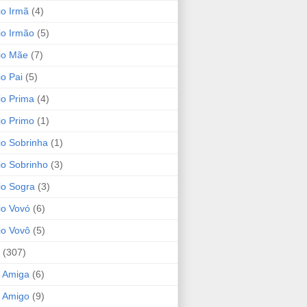
io Irmã
(4)
io Irmão
(5)
io Mãe
(7)
io Pai
(5)
io Prima
(4)
io Primo
(1)
io Sobrinha
(1)
io Sobrinho
(3)
io Sogra
(3)
io Vovó
(6)
io Vovô
(5)
(307)
 Amiga
(6)
 Amigo
(9)