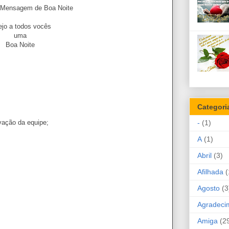
oa Noite
jo a todos vocês
uma
Boa Noite
Categori
-
(1)
vação da equipe;
A
(1)
Abril
(3)
Afilhada
(
Agosto
(3
Agradeci
Amiga
(2