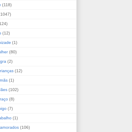
e
(118)
(1047)
124)
o
(12)
mizade
(1)
lher
(80)
ogra
(2)
rianças
(12)
rmãs
(1)
Mães
(102)
raço
(8)
migo
(7)
abalho
(1)
Namorados
(106)