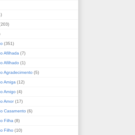
4)
(203)
)
io
(351)
io Afilhada
(7)
io Afilhado
(1)
io Agradecimento
(5)
io Amiga
(12)
io Amigo
(4)
io Amor
(17)
rio Casamento
(6)
io Filha
(8)
io Filho
(10)