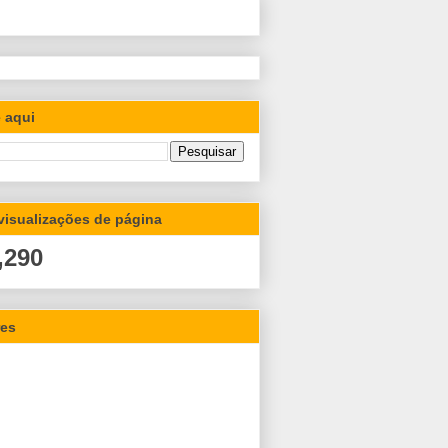
 aqui
 visualizações de página
,290
res