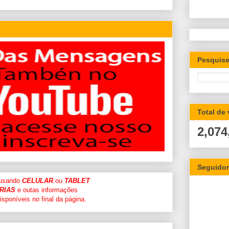
Pesquise
Total de
2,074
Seguido
 usando
CELULAR
ou
TABLET
RIAS
e outas informações
sponíveis no final da página.