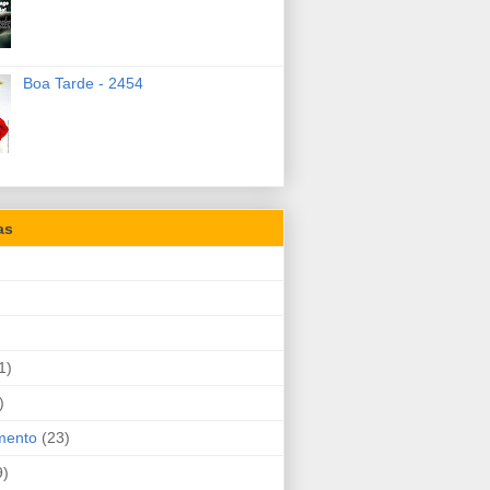
Boa Tarde - 2454
as
1)
)
mento
(23)
9)