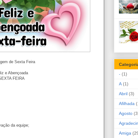
gem de Sexta Feira
Categori
liz e Abençoada
-
(1)
SEXTA FEIRA
A
(1)
Abril
(3)
Afilhada
(
Agosto
(3
Agradeci
vação da equipe;
Amiga
(2