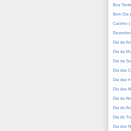
Boa Tard
Bom Dia
Carinho
(
Dezembr
Dia da A
Dia da Mu
Dia da S
Dia das C
Dia das I
Dia das 
Dia do Ab
Dia do A
Dia do Tr
Dia dos 