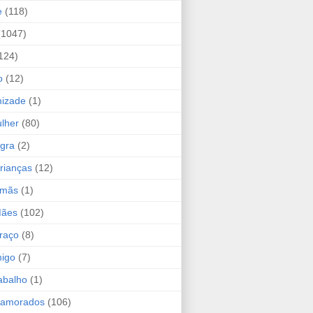
e
(118)
(1047)
124)
o
(12)
mizade
(1)
lher
(80)
ogra
(2)
rianças
(12)
rmãs
(1)
Mães
(102)
raço
(8)
migo
(7)
abalho
(1)
Namorados
(106)