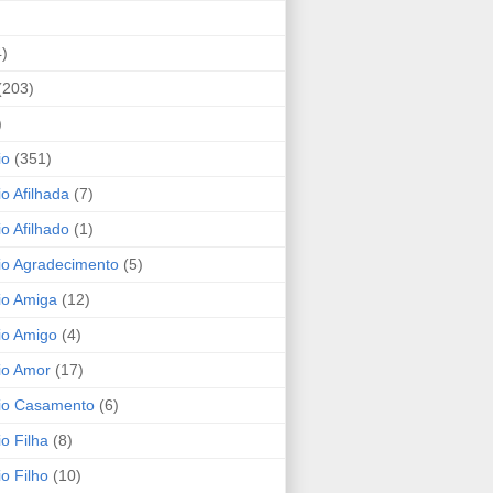
4)
(203)
)
io
(351)
io Afilhada
(7)
io Afilhado
(1)
io Agradecimento
(5)
io Amiga
(12)
io Amigo
(4)
io Amor
(17)
rio Casamento
(6)
io Filha
(8)
io Filho
(10)