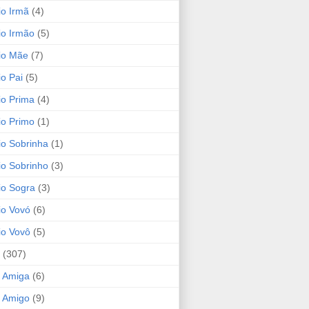
io Irmã
(4)
io Irmão
(5)
io Mãe
(7)
io Pai
(5)
io Prima
(4)
io Primo
(1)
io Sobrinha
(1)
io Sobrinho
(3)
io Sogra
(3)
io Vovó
(6)
io Vovô
(5)
(307)
 Amiga
(6)
 Amigo
(9)