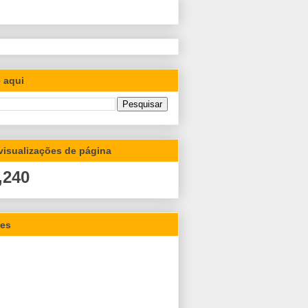
 aqui
 visualizações de página
,240
res