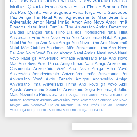
Dia dos Namorados
Dia das Mães
Sábado
Dia da
Mulher
Quarta-Feira
Sexta-Feira
Fim de Semana
Dia
dos Pais
Quinta-Feira
Segunda-Feira
Terça-Feira
Saudades
Paz
Amiga
Pai
Natal Amor
Agradecimento
Mãe
Setembro
Aniversário Amor
Natal Irmão
Amor
Ano Novo Amor
Irmã
Finados
Natal Irmã
Família
Filho
Aniversário Amiga
Dezembro
Dia das Crianças
Natal Filho
Dia dos Professores
Natal Filha
Aniversário Filho
Ano Novo Filho
Ano Novo Irmão
Natal Amigos
Natal Pai
Amigo
Ano Novo Amigo
Ano Novo Filha
Ano Novo Irmã
Natal Mãe
Outubro
Saudades Mãe
Aniversário Filha
Ano Novo
Pai
Ano Novo Vovó
Dia do Abraço
Natal Amiga
Natal Vovó
Natal
Vovô
Natal gif
Aniversário Afilhada
Aniversário Mãe
Ano Novo
Mãe
Ano Novo Vovô
Dia do Amigo
Irmão
Natal Amigo
Aniversário
Casamento
Aniversário Vovó
Ano Novo Amiga
Filha
Vovó
Aniversário Agradecimento
Aniversário Irmão
Aniversário Pai
Aniversário Vovô
Avós
Feriado
Amigos
Aniversário Amigo
Aniversário Irmã
Aniversário Prima
Ano Novo gif
Vovô
Abril
Agosto
Aniversário Sobrinho
Aniversário Sogra
Fe
Irmã(o)
Julho
Maio
Novembro
Primavera
Dia da Sogra
Filhos
Junho
Prima
Verdade
-
A
Afilhada
Aniversário Afilhado
Aniversário Primo
Aniversário Sobrinha
Ano Novo
Amigos
Ano NovoVovô
Dia da Amizade
Dia das Irmãs
Dia do Trabalho
Esperança
Março
Primos
Sobrinha
Sobrinhos
Terça - Feira
Tia