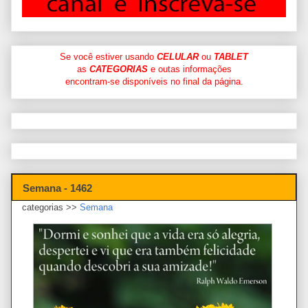
Se você estiver usando
CELULAR
ou
TABLET
as
CATEGORIAS
e outas informações
encontram-se disponíveis no final da página.
Semana - 1462
categorias >>
Semana