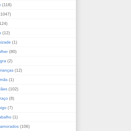
e
(118)
(1047)
124)
o
(12)
mizade
(1)
lher
(80)
ogra
(2)
rianças
(12)
rmãs
(1)
Mães
(102)
raço
(8)
migo
(7)
abalho
(1)
Namorados
(106)