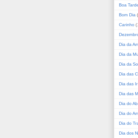
Boa Tard
Bom Dia
Carinho
(
Dezembr
Dia da A
Dia da Mu
Dia da S
Dia das C
Dia das I
Dia das 
Dia do Ab
Dia do A
Dia do Tr
Dia dos 