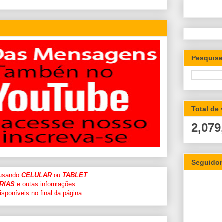
Pesquise
Total de
2,079
Seguido
 usando
CELULAR
ou
TABLET
RIAS
e outas informações
sponíveis no final da página.