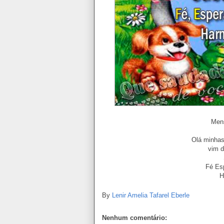
Men
Olá minha
vim d
Fé Esp
H
By
Lenir Amelia Tafarel Eberle
Nenhum comentário: