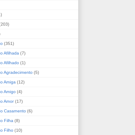
4)
(203)
)
io
(351)
io Afilhada
(7)
io Afilhado
(1)
io Agradecimento
(5)
io Amiga
(12)
io Amigo
(4)
io Amor
(17)
rio Casamento
(6)
io Filha
(8)
io Filho
(10)