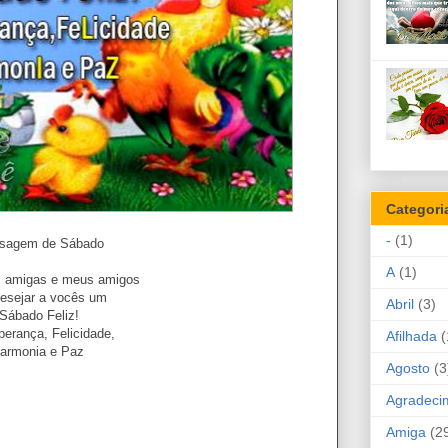
Categori
-
(1)
sagem de Sábado
A
(1)
s amigas e meus amigos
esejar a vocês um
Abril
(3)
Sábado Feliz!
erança, Felicidade,
Afilhada
(
armonia e Paz
Agosto
(3
Agradeci
Amiga
(2