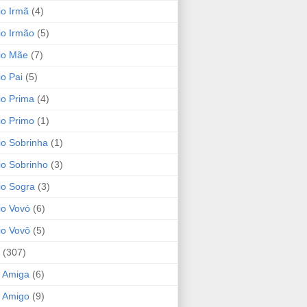
io Irmã
(4)
io Irmão
(5)
io Mãe
(7)
io Pai
(5)
io Prima
(4)
io Primo
(1)
io Sobrinha
(1)
io Sobrinho
(3)
io Sogra
(3)
io Vovó
(6)
io Vovô
(5)
(307)
 Amiga
(6)
 Amigo
(9)