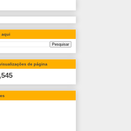
 aqui
 visualizações de página
,545
res