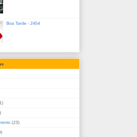
Boa Tarde - 2454
as
1)
)
mento
(23)
9)