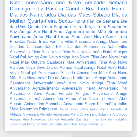
Natal
Aniversário
Ano Novo
Amizade
Semana
Domingo
Feliz Páscoa
Carinho
Boa Tarde
Humor
Dia dos Namorados
Dia das Mães
Sábado
Dia da
Mulher
Quarta-Feira
Sexta-Feira
Fim de Semana
Dia
dos Pais
Quinta-Feira
Segunda-Feira
Terça-Feira
Saudades
Paz
Amiga
Pai
Natal Amor
Agradecimento
Mãe
Setembro
Aniversário Amor
Natal Irmão
Amor
Ano Novo Amor
Irmã
Finados
Natal Irmã
Família
Filho
Aniversário Amiga
Dezembro
Dia das Crianças
Natal Filho
Dia dos Professores
Natal Filha
Aniversário Filho
Ano Novo Filho
Ano Novo Irmão
Natal Amigos
Natal Pai
Amigo
Ano Novo Amigo
Ano Novo Filha
Ano Novo Irmã
Natal Mãe
Outubro
Saudades Mãe
Aniversário Filha
Ano Novo
Pai
Ano Novo Vovó
Dia do Abraço
Natal Amiga
Natal Vovó
Natal
Vovô
Natal gif
Aniversário Afilhada
Aniversário Mãe
Ano Novo
Mãe
Ano Novo Vovô
Dia do Amigo
Irmão
Natal Amigo
Aniversário
Casamento
Aniversário Vovó
Ano Novo Amiga
Filha
Vovó
Aniversário Agradecimento
Aniversário Irmão
Aniversário Pai
Aniversário Vovô
Avós
Feriado
Amigos
Aniversário Amigo
Aniversário Irmã
Aniversário Prima
Ano Novo gif
Vovô
Abril
Agosto
Aniversário Sobrinho
Aniversário Sogra
Fe
Irmã(o)
Julho
Maio
Novembro
Primavera
Dia da Sogra
Filhos
Junho
Prima
Verdade
-
A
Afilhada
Aniversário Afilhado
Aniversário Primo
Aniversário Sobrinha
Ano Novo
Amigos
Ano NovoVovô
Dia da Amizade
Dia das Irmãs
Dia do Trabalho
Esperança
Março
Primos
Sobrinha
Sobrinhos
Terça - Feira
Tia