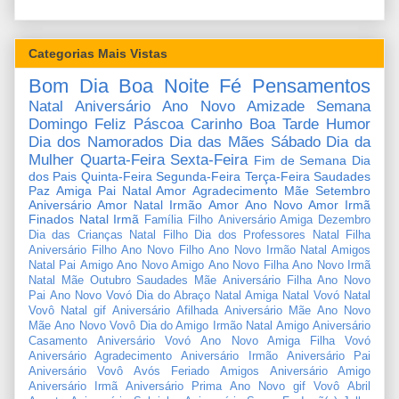
Categorias Mais Vistas
Bom Dia
Boa Noite
Fé
Pensamentos
Natal
Aniversário
Ano Novo
Amizade
Semana
Domingo
Feliz Páscoa
Carinho
Boa Tarde
Humor
Dia dos Namorados
Dia das Mães
Sábado
Dia da
Mulher
Quarta-Feira
Sexta-Feira
Fim de Semana
Dia
dos Pais
Quinta-Feira
Segunda-Feira
Terça-Feira
Saudades
Paz
Amiga
Pai
Natal Amor
Agradecimento
Mãe
Setembro
Aniversário Amor
Natal Irmão
Amor
Ano Novo Amor
Irmã
Finados
Natal Irmã
Família
Filho
Aniversário Amiga
Dezembro
Dia das Crianças
Natal Filho
Dia dos Professores
Natal Filha
Aniversário Filho
Ano Novo Filho
Ano Novo Irmão
Natal Amigos
Natal Pai
Amigo
Ano Novo Amigo
Ano Novo Filha
Ano Novo Irmã
Natal Mãe
Outubro
Saudades Mãe
Aniversário Filha
Ano Novo
Pai
Ano Novo Vovó
Dia do Abraço
Natal Amiga
Natal Vovó
Natal
Vovô
Natal gif
Aniversário Afilhada
Aniversário Mãe
Ano Novo
Mãe
Ano Novo Vovô
Dia do Amigo
Irmão
Natal Amigo
Aniversário
Casamento
Aniversário Vovó
Ano Novo Amiga
Filha
Vovó
Aniversário Agradecimento
Aniversário Irmão
Aniversário Pai
Aniversário Vovô
Avós
Feriado
Amigos
Aniversário Amigo
Aniversário Irmã
Aniversário Prima
Ano Novo gif
Vovô
Abril