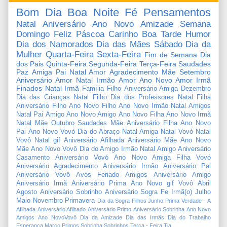
Bom Dia
Boa Noite
Fé
Pensamentos
Natal
Aniversário
Ano Novo
Amizade
Semana
Domingo
Feliz Páscoa
Carinho
Boa Tarde
Humor
Dia dos Namorados
Dia das Mães
Sábado
Dia da
Mulher
Quarta-Feira
Sexta-Feira
Fim de Semana
Dia
dos Pais
Quinta-Feira
Segunda-Feira
Terça-Feira
Saudades
Paz
Amiga
Pai
Natal Amor
Agradecimento
Mãe
Setembro
Aniversário Amor
Natal Irmão
Amor
Ano Novo Amor
Irmã
Finados
Natal Irmã
Família
Filho
Aniversário Amiga
Dezembro
Dia das Crianças
Natal Filho
Dia dos Professores
Natal Filha
Aniversário Filho
Ano Novo Filho
Ano Novo Irmão
Natal Amigos
Natal Pai
Amigo
Ano Novo Amigo
Ano Novo Filha
Ano Novo Irmã
Natal Mãe
Outubro
Saudades Mãe
Aniversário Filha
Ano Novo
Pai
Ano Novo Vovó
Dia do Abraço
Natal Amiga
Natal Vovó
Natal
Vovô
Natal gif
Aniversário Afilhada
Aniversário Mãe
Ano Novo
Mãe
Ano Novo Vovô
Dia do Amigo
Irmão
Natal Amigo
Aniversário
Casamento
Aniversário Vovó
Ano Novo Amiga
Filha
Vovó
Aniversário Agradecimento
Aniversário Irmão
Aniversário Pai
Aniversário Vovô
Avós
Feriado
Amigos
Aniversário Amigo
Aniversário Irmã
Aniversário Prima
Ano Novo gif
Vovô
Abril
Agosto
Aniversário Sobrinho
Aniversário Sogra
Fe
Irmã(o)
Julho
Maio
Novembro
Primavera
Dia da Sogra
Filhos
Junho
Prima
Verdade
-
A
Afilhada
Aniversário Afilhado
Aniversário Primo
Aniversário Sobrinha
Ano Novo
Amigos
Ano NovoVovô
Dia da Amizade
Dia das Irmãs
Dia do Trabalho
Esperança
Março
Primos
Sobrinha
Sobrinhos
Terça - Feira
Tia