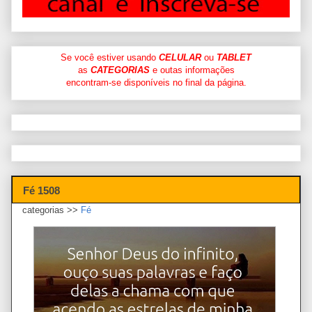
Se você estiver usando
CELULAR
ou
TABLET
as
CATEGORIAS
e outas informações
encontram-se disponíveis no final da página.
Fé 1508
categorias >>
Fé