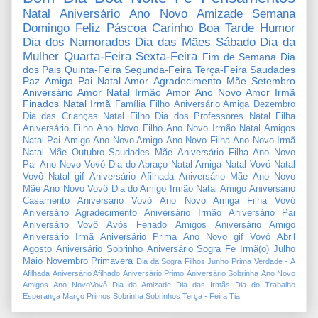
Natal
Aniversário
Ano Novo
Amizade
Semana
Domingo
Feliz Páscoa
Carinho
Boa Tarde
Humor
Dia dos Namorados
Dia das Mães
Sábado
Dia da
Mulher
Quarta-Feira
Sexta-Feira
Fim de Semana
Dia
dos Pais
Quinta-Feira
Segunda-Feira
Terça-Feira
Saudades
Paz
Amiga
Pai
Natal Amor
Agradecimento
Mãe
Setembro
Aniversário Amor
Natal Irmão
Amor
Ano Novo Amor
Irmã
Finados
Natal Irmã
Família
Filho
Aniversário Amiga
Dezembro
Dia das Crianças
Natal Filho
Dia dos Professores
Natal Filha
Aniversário Filho
Ano Novo Filho
Ano Novo Irmão
Natal Amigos
Natal Pai
Amigo
Ano Novo Amigo
Ano Novo Filha
Ano Novo Irmã
Natal Mãe
Outubro
Saudades Mãe
Aniversário Filha
Ano Novo
Pai
Ano Novo Vovó
Dia do Abraço
Natal Amiga
Natal Vovó
Natal
Vovô
Natal gif
Aniversário Afilhada
Aniversário Mãe
Ano Novo
Mãe
Ano Novo Vovô
Dia do Amigo
Irmão
Natal Amigo
Aniversário
Casamento
Aniversário Vovó
Ano Novo Amiga
Filha
Vovó
Aniversário Agradecimento
Aniversário Irmão
Aniversário Pai
Aniversário Vovô
Avós
Feriado
Amigos
Aniversário Amigo
Aniversário Irmã
Aniversário Prima
Ano Novo gif
Vovô
Abril
Agosto
Aniversário Sobrinho
Aniversário Sogra
Fe
Irmã(o)
Julho
Maio
Novembro
Primavera
Dia da Sogra
Filhos
Junho
Prima
Verdade
-
A
Afilhada
Aniversário Afilhado
Aniversário Primo
Aniversário Sobrinha
Ano Novo
Amigos
Ano NovoVovô
Dia da Amizade
Dia das Irmãs
Dia do Trabalho
Esperança
Março
Primos
Sobrinha
Sobrinhos
Terça - Feira
Tia