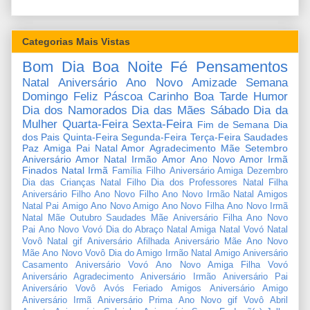
Categorias Mais Vistas
Bom Dia
Boa Noite
Fé
Pensamentos
Natal
Aniversário
Ano Novo
Amizade
Semana
Domingo
Feliz Páscoa
Carinho
Boa Tarde
Humor
Dia dos Namorados
Dia das Mães
Sábado
Dia da
Mulher
Quarta-Feira
Sexta-Feira
Fim de Semana
Dia
dos Pais
Quinta-Feira
Segunda-Feira
Terça-Feira
Saudades
Paz
Amiga
Pai
Natal Amor
Agradecimento
Mãe
Setembro
Aniversário Amor
Natal Irmão
Amor
Ano Novo Amor
Irmã
Finados
Natal Irmã
Família
Filho
Aniversário Amiga
Dezembro
Dia das Crianças
Natal Filho
Dia dos Professores
Natal Filha
Aniversário Filho
Ano Novo Filho
Ano Novo Irmão
Natal Amigos
Natal Pai
Amigo
Ano Novo Amigo
Ano Novo Filha
Ano Novo Irmã
Natal Mãe
Outubro
Saudades Mãe
Aniversário Filha
Ano Novo
Pai
Ano Novo Vovó
Dia do Abraço
Natal Amiga
Natal Vovó
Natal
Vovô
Natal gif
Aniversário Afilhada
Aniversário Mãe
Ano Novo
Mãe
Ano Novo Vovô
Dia do Amigo
Irmão
Natal Amigo
Aniversário
Casamento
Aniversário Vovó
Ano Novo Amiga
Filha
Vovó
Aniversário Agradecimento
Aniversário Irmão
Aniversário Pai
Aniversário Vovô
Avós
Feriado
Amigos
Aniversário Amigo
Aniversário Irmã
Aniversário Prima
Ano Novo gif
Vovô
Abril