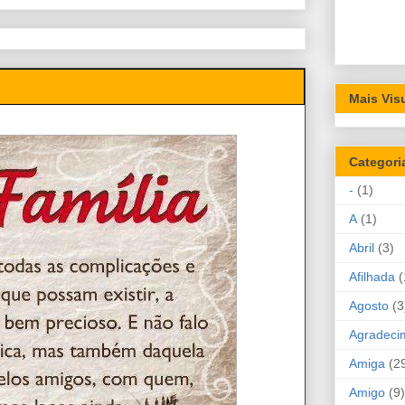
Mais Vis
Categori
-
(1)
A
(1)
Abril
(3)
Afilhada
(
Agosto
(3
Agradeci
Amiga
(2
Amigo
(9)