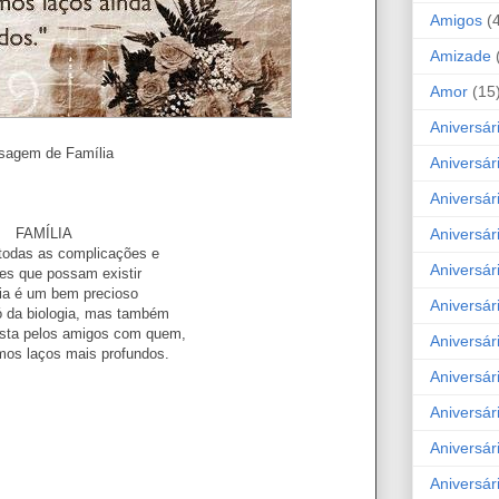
Amigos
(
Amizade
Amor
(15
Aniversár
sagem de Família
Aniversár
Aniversár
Aniversár
FAMÍLIA
todas as complicações e
Aniversár
des que possam existir
ia é um bem precioso
Aniversár
ó da biologia, mas também
sta pelos amigos com quem,
Aniversár
mos laços mais profundos.
Aniversá
Aniversár
Aniversár
Aniversár