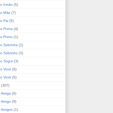
io Irmão
(5)
io Mãe
(7)
io Pai
(5)
io Prima
(4)
io Primo
(1)
io Sobrinha
(1)
io Sobrinho
(3)
io Sogra
(3)
io Vovó
(6)
io Vovô
(5)
(307)
 Amiga
(6)
 Amigo
(9)
 Amigos
(1)