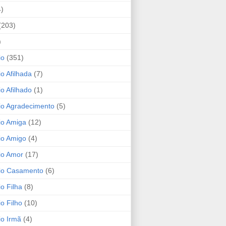
4)
(203)
)
io
(351)
io Afilhada
(7)
io Afilhado
(1)
io Agradecimento
(5)
io Amiga
(12)
io Amigo
(4)
io Amor
(17)
rio Casamento
(6)
io Filha
(8)
io Filho
(10)
io Irmã
(4)