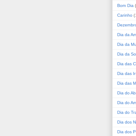
Bom Dia
Carinho
(
Dezembr
Dia da A
Dia da Mu
Dia da S
Dia das C
Dia das I
Dia das 
Dia do Ab
Dia do A
Dia do Tr
Dia dos 
Dia dos P