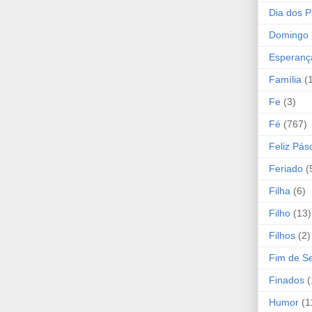
Dia dos P
Domingo
Esperanç
Família
(
Fe
(3)
Fé
(767)
Feliz Pás
Feriado
(
Filha
(6)
Filho
(13)
Filhos
(2)
Fim de 
Finados
(
Humor
(1