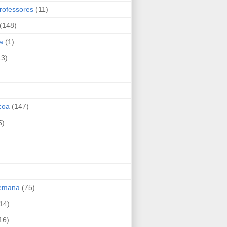
rofessores
(11)
(148)
a
(1)
13)
coa
(147)
5)
Semana
(75)
14)
16)