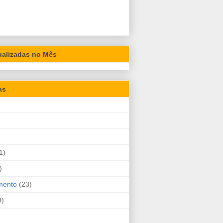
ualizadas no Mês
as
1)
)
mento
(23)
9)