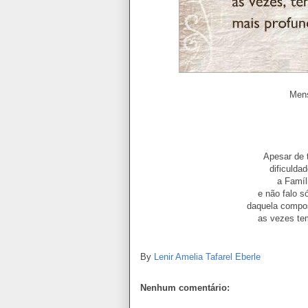
Men
Apesar de 
dificulda
a Famíl
e não falo s
daquela compo
as vezes te
By
Lenir Amelia Tafarel Eberle
Nenhum comentário: