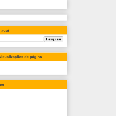
 aqui
 visualizações de página
res