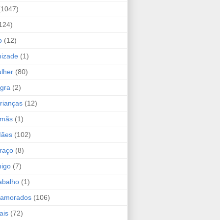
(1047)
124)
o
(12)
mizade
(1)
lher
(80)
ogra
(2)
rianças
(12)
rmãs
(1)
Mães
(102)
raço
(8)
migo
(7)
abalho
(1)
Namorados
(106)
ais
(72)