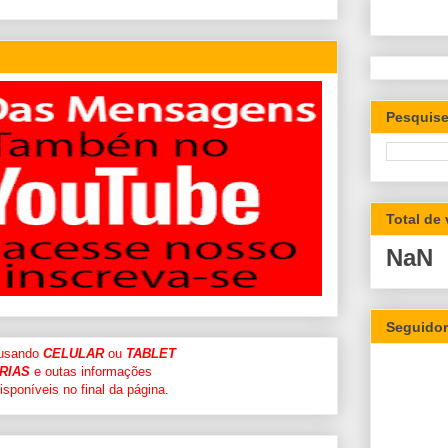
Pesquise
Total de
NaN
Seguido
 usando
CELULAR
ou
TABLET
RIAS
e outas informações
sponíveis no final da página.