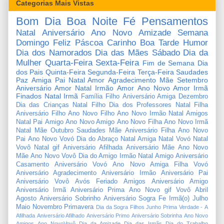
Categorias Mais Vistas
Bom Dia
Boa Noite
Fé
Pensamentos
Natal
Aniversário
Ano Novo
Amizade
Semana
Domingo
Feliz Páscoa
Carinho
Boa Tarde
Humor
Dia dos Namorados
Dia das Mães
Sábado
Dia da
Mulher
Quarta-Feira
Sexta-Feira
Fim de Semana
Dia
dos Pais
Quinta-Feira
Segunda-Feira
Terça-Feira
Saudades
Paz
Amiga
Pai
Natal Amor
Agradecimento
Mãe
Setembro
Aniversário Amor
Natal Irmão
Amor
Ano Novo Amor
Irmã
Finados
Natal Irmã
Família
Filho
Aniversário Amiga
Dezembro
Dia das Crianças
Natal Filho
Dia dos Professores
Natal Filha
Aniversário Filho
Ano Novo Filho
Ano Novo Irmão
Natal Amigos
Natal Pai
Amigo
Ano Novo Amigo
Ano Novo Filha
Ano Novo Irmã
Natal Mãe
Outubro
Saudades Mãe
Aniversário Filha
Ano Novo
Pai
Ano Novo Vovó
Dia do Abraço
Natal Amiga
Natal Vovó
Natal
Vovô
Natal gif
Aniversário Afilhada
Aniversário Mãe
Ano Novo
Mãe
Ano Novo Vovô
Dia do Amigo
Irmão
Natal Amigo
Aniversário
Casamento
Aniversário Vovó
Ano Novo Amiga
Filha
Vovó
Aniversário Agradecimento
Aniversário Irmão
Aniversário Pai
Aniversário Vovô
Avós
Feriado
Amigos
Aniversário Amigo
Aniversário Irmã
Aniversário Prima
Ano Novo gif
Vovô
Abril
Agosto
Aniversário Sobrinho
Aniversário Sogra
Fe
Irmã(o)
Julho
Maio
Novembro
Primavera
Dia da Sogra
Filhos
Junho
Prima
Verdade
-
A
Afilhada
Aniversário Afilhado
Aniversário Primo
Aniversário Sobrinha
Ano Novo
Amigos
Ano NovoVovô
Dia da Amizade
Dia das Irmãs
Dia do Trabalho