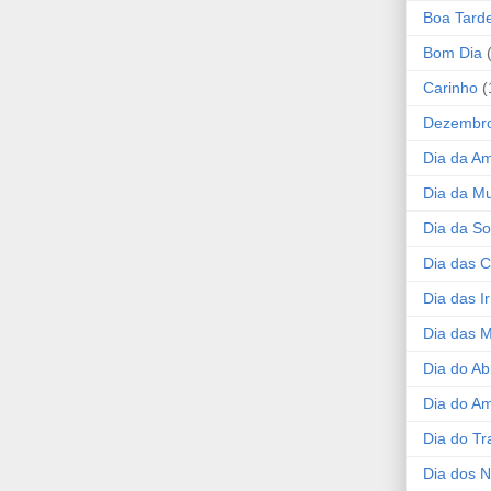
Boa Tard
Bom Dia
Carinho
(
Dezembr
Dia da A
Dia da Mu
Dia da S
Dia das C
Dia das I
Dia das 
Dia do Ab
Dia do A
Dia do Tr
Dia dos 