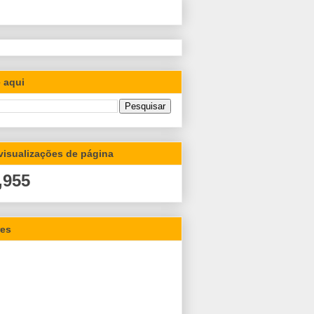
 aqui
 visualizações de página
,955
res