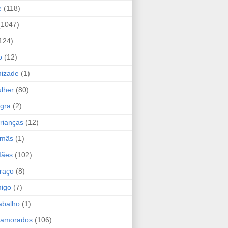
e
(118)
(1047)
124)
o
(12)
mizade
(1)
lher
(80)
ogra
(2)
rianças
(12)
rmãs
(1)
Mães
(102)
raço
(8)
migo
(7)
abalho
(1)
Namorados
(106)