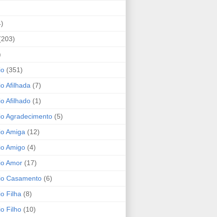
4)
(203)
)
io
(351)
io Afilhada
(7)
io Afilhado
(1)
io Agradecimento
(5)
io Amiga
(12)
io Amigo
(4)
io Amor
(17)
rio Casamento
(6)
io Filha
(8)
io Filho
(10)