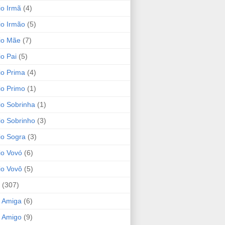
io Irmã
(4)
io Irmão
(5)
io Mãe
(7)
io Pai
(5)
io Prima
(4)
io Primo
(1)
io Sobrinha
(1)
io Sobrinho
(3)
io Sogra
(3)
io Vovó
(6)
io Vovô
(5)
(307)
 Amiga
(6)
 Amigo
(9)