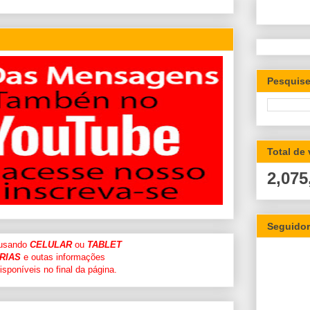
Pesquise
Total de
2,075
Seguido
 usando
CELULAR
ou
TABLET
RIAS
e outas informações
sponíveis no final da página.