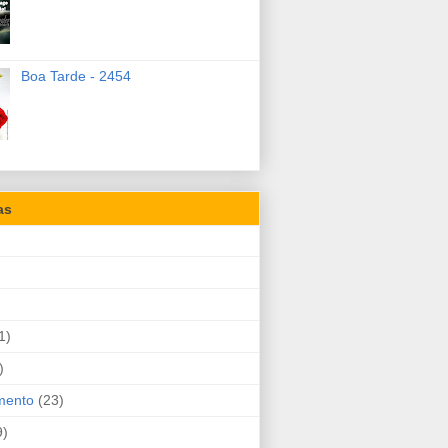
Boa Tarde - 2454
as
1)
)
mento
(23)
9)