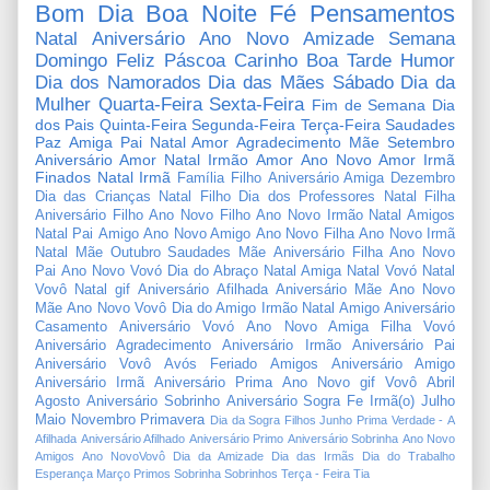
Bom Dia
Boa Noite
Fé
Pensamentos
Natal
Aniversário
Ano Novo
Amizade
Semana
Domingo
Feliz Páscoa
Carinho
Boa Tarde
Humor
Dia dos Namorados
Dia das Mães
Sábado
Dia da
Mulher
Quarta-Feira
Sexta-Feira
Fim de Semana
Dia
dos Pais
Quinta-Feira
Segunda-Feira
Terça-Feira
Saudades
Paz
Amiga
Pai
Natal Amor
Agradecimento
Mãe
Setembro
Aniversário Amor
Natal Irmão
Amor
Ano Novo Amor
Irmã
Finados
Natal Irmã
Família
Filho
Aniversário Amiga
Dezembro
Dia das Crianças
Natal Filho
Dia dos Professores
Natal Filha
Aniversário Filho
Ano Novo Filho
Ano Novo Irmão
Natal Amigos
Natal Pai
Amigo
Ano Novo Amigo
Ano Novo Filha
Ano Novo Irmã
Natal Mãe
Outubro
Saudades Mãe
Aniversário Filha
Ano Novo
Pai
Ano Novo Vovó
Dia do Abraço
Natal Amiga
Natal Vovó
Natal
Vovô
Natal gif
Aniversário Afilhada
Aniversário Mãe
Ano Novo
Mãe
Ano Novo Vovô
Dia do Amigo
Irmão
Natal Amigo
Aniversário
Casamento
Aniversário Vovó
Ano Novo Amiga
Filha
Vovó
Aniversário Agradecimento
Aniversário Irmão
Aniversário Pai
Aniversário Vovô
Avós
Feriado
Amigos
Aniversário Amigo
Aniversário Irmã
Aniversário Prima
Ano Novo gif
Vovô
Abril
Agosto
Aniversário Sobrinho
Aniversário Sogra
Fe
Irmã(o)
Julho
Maio
Novembro
Primavera
Dia da Sogra
Filhos
Junho
Prima
Verdade
-
A
Afilhada
Aniversário Afilhado
Aniversário Primo
Aniversário Sobrinha
Ano Novo
Amigos
Ano NovoVovô
Dia da Amizade
Dia das Irmãs
Dia do Trabalho
Esperança
Março
Primos
Sobrinha
Sobrinhos
Terça - Feira
Tia