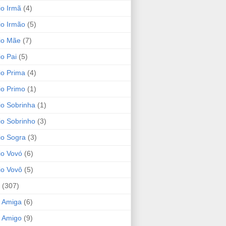
io Irmã
(4)
io Irmão
(5)
io Mãe
(7)
io Pai
(5)
io Prima
(4)
io Primo
(1)
io Sobrinha
(1)
io Sobrinho
(3)
io Sogra
(3)
io Vovó
(6)
io Vovô
(5)
(307)
 Amiga
(6)
 Amigo
(9)