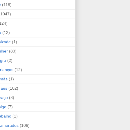
e
(118)
(1047)
124)
o
(12)
mizade
(1)
lher
(80)
ogra
(2)
rianças
(12)
rmãs
(1)
Mães
(102)
raço
(8)
migo
(7)
abalho
(1)
Namorados
(106)