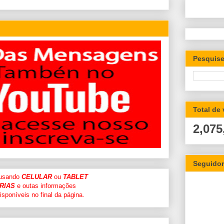
Pesquise
Total de
2,075
Seguido
 usando
CELULAR
ou
TABLET
RIAS
e outas informações
sponíveis no final da página.