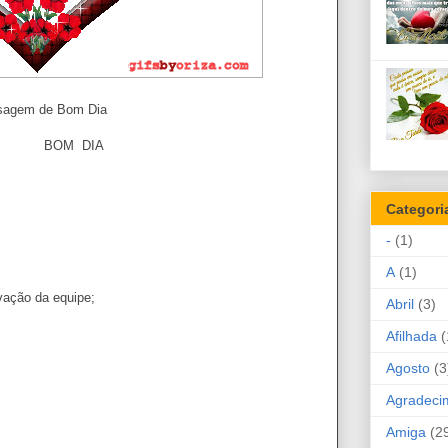
agem de Bom Dia
DIA
Categori
-
(1)
A
(1)
vação da equipe;
Abril
(3)
Afilhada
(
Agosto
(3
Agradeci
Amiga
(2