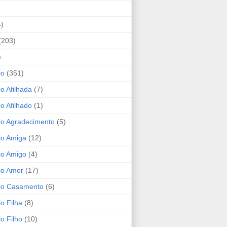
4)
(203)
)
io
(351)
io Afilhada
(7)
io Afilhado
(1)
io Agradecimento
(5)
io Amiga
(12)
io Amigo
(4)
io Amor
(17)
rio Casamento
(6)
io Filha
(8)
io Filho
(10)