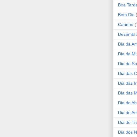
Boa Tard
Bom Dia
Carinho
(
Dezembr
Dia da A
Dia da Mu
Dia da S
Dia das C
Dia das I
Dia das 
Dia do Ab
Dia do A
Dia do Tr
Dia dos 