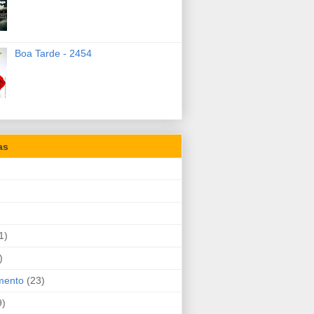
Boa Tarde - 2454
as
1)
)
mento
(23)
9)