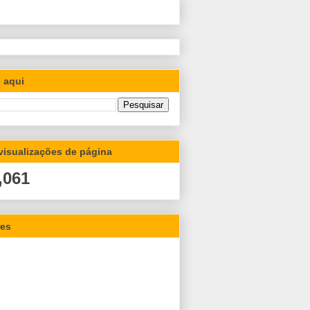
 aqui
 visualizações de página
,061
res