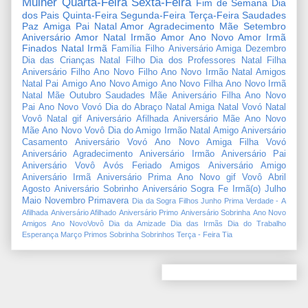
Mulher
Quarta-Feira
Sexta-Feira
Fim de Semana
Dia
dos Pais
Quinta-Feira
Segunda-Feira
Terça-Feira
Saudades
Paz
Amiga
Pai
Natal Amor
Agradecimento
Mãe
Setembro
Aniversário Amor
Natal Irmão
Amor
Ano Novo Amor
Irmã
Finados
Natal Irmã
Família
Filho
Aniversário Amiga
Dezembro
Dia das Crianças
Natal Filho
Dia dos Professores
Natal Filha
Aniversário Filho
Ano Novo Filho
Ano Novo Irmão
Natal Amigos
Natal Pai
Amigo
Ano Novo Amigo
Ano Novo Filha
Ano Novo Irmã
Natal Mãe
Outubro
Saudades Mãe
Aniversário Filha
Ano Novo
Pai
Ano Novo Vovó
Dia do Abraço
Natal Amiga
Natal Vovó
Natal
Vovô
Natal gif
Aniversário Afilhada
Aniversário Mãe
Ano Novo
Mãe
Ano Novo Vovô
Dia do Amigo
Irmão
Natal Amigo
Aniversário
Casamento
Aniversário Vovó
Ano Novo Amiga
Filha
Vovó
Aniversário Agradecimento
Aniversário Irmão
Aniversário Pai
Aniversário Vovô
Avós
Feriado
Amigos
Aniversário Amigo
Aniversário Irmã
Aniversário Prima
Ano Novo gif
Vovô
Abril
Agosto
Aniversário Sobrinho
Aniversário Sogra
Fe
Irmã(o)
Julho
Maio
Novembro
Primavera
Dia da Sogra
Filhos
Junho
Prima
Verdade
-
A
Afilhada
Aniversário Afilhado
Aniversário Primo
Aniversário Sobrinha
Ano Novo
Amigos
Ano NovoVovô
Dia da Amizade
Dia das Irmãs
Dia do Trabalho
Esperança
Março
Primos
Sobrinha
Sobrinhos
Terça - Feira
Tia