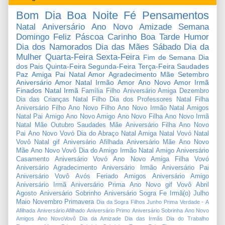
Bom Dia
Boa Noite
Fé
Pensamentos
Natal
Aniversário
Ano Novo
Amizade
Semana
Domingo
Feliz Páscoa
Carinho
Boa Tarde
Humor
Dia dos Namorados
Dia das Mães
Sábado
Dia da
Mulher
Quarta-Feira
Sexta-Feira
Fim de Semana
Dia
dos Pais
Quinta-Feira
Segunda-Feira
Terça-Feira
Saudades
Paz
Amiga
Pai
Natal Amor
Agradecimento
Mãe
Setembro
Aniversário Amor
Natal Irmão
Amor
Ano Novo Amor
Irmã
Finados
Natal Irmã
Família
Filho
Aniversário Amiga
Dezembro
Dia das Crianças
Natal Filho
Dia dos Professores
Natal Filha
Aniversário Filho
Ano Novo Filho
Ano Novo Irmão
Natal Amigos
Natal Pai
Amigo
Ano Novo Amigo
Ano Novo Filha
Ano Novo Irmã
Natal Mãe
Outubro
Saudades Mãe
Aniversário Filha
Ano Novo
Pai
Ano Novo Vovó
Dia do Abraço
Natal Amiga
Natal Vovó
Natal
Vovô
Natal gif
Aniversário Afilhada
Aniversário Mãe
Ano Novo
Mãe
Ano Novo Vovô
Dia do Amigo
Irmão
Natal Amigo
Aniversário
Casamento
Aniversário Vovó
Ano Novo Amiga
Filha
Vovó
Aniversário Agradecimento
Aniversário Irmão
Aniversário Pai
Aniversário Vovô
Avós
Feriado
Amigos
Aniversário Amigo
Aniversário Irmã
Aniversário Prima
Ano Novo gif
Vovô
Abril
Agosto
Aniversário Sobrinho
Aniversário Sogra
Fe
Irmã(o)
Julho
Maio
Novembro
Primavera
Dia da Sogra
Filhos
Junho
Prima
Verdade
-
A
Afilhada
Aniversário Afilhado
Aniversário Primo
Aniversário Sobrinha
Ano Novo
Amigos
Ano NovoVovô
Dia da Amizade
Dia das Irmãs
Dia do Trabalho