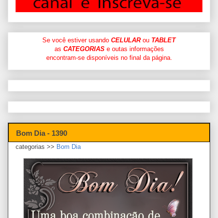
Se você estiver usando
CELULAR
ou
TABLET
as
CATEGORIAS
e outas informações
encontram-se disponíveis no final da página.
Bom Dia - 1390
categorias >>
Bom Dia