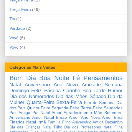
Terça-Feira
(49)
Tia
(1)
Verdade
(2)
Vovó
(6)
Vovô
(4)
Categorias Mais Vistas
Bom Dia
Boa Noite
Fé
Pensamentos
Natal
Aniversário
Ano Novo
Amizade
Semana
Domingo
Feliz Páscoa
Carinho
Boa Tarde
Humor
Dia dos Namorados
Dia das Mães
Sábado
Dia da
Mulher
Quarta-Feira
Sexta-Feira
Fim de Semana
Dia
dos Pais
Quinta-Feira
Segunda-Feira
Terça-Feira
Saudades
Paz
Amiga
Pai
Natal Amor
Agradecimento
Mãe
Setembro
Aniversário Amor
Natal Irmão
Amor
Ano Novo Amor
Irmã
Finados
Natal Irmã
Família
Filho
Aniversário Amiga
Dezembro
Dia das Crianças
Natal Filho
Dia dos Professores
Natal Filha