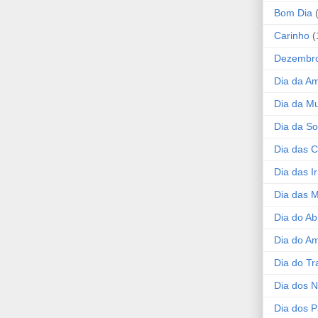
Bom Dia
Carinho
(
Dezembr
Dia da A
Dia da Mu
Dia da S
Dia das C
Dia das I
Dia das 
Dia do Ab
Dia do A
Dia do Tr
Dia dos 
Dia dos P