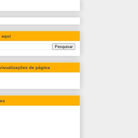
 aqui
 visualizações de página
res