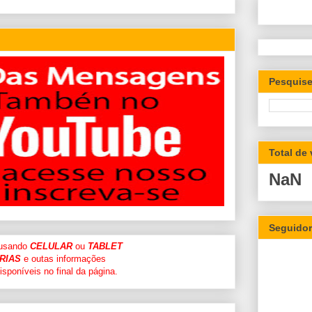
Pesquise
Total de
NaN
Seguido
 usando
CELULAR
ou
TABLET
RIAS
e outas informações
sponíveis no final da página.