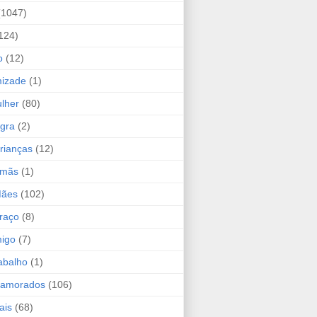
(1047)
124)
o
(12)
mizade
(1)
lher
(80)
ogra
(2)
rianças
(12)
rmãs
(1)
Mães
(102)
raço
(8)
migo
(7)
abalho
(1)
Namorados
(106)
ais
(68)