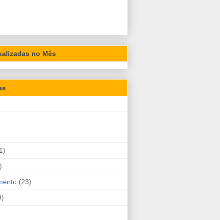
ualizadas no Mês
as
1)
)
mento
(23)
9)