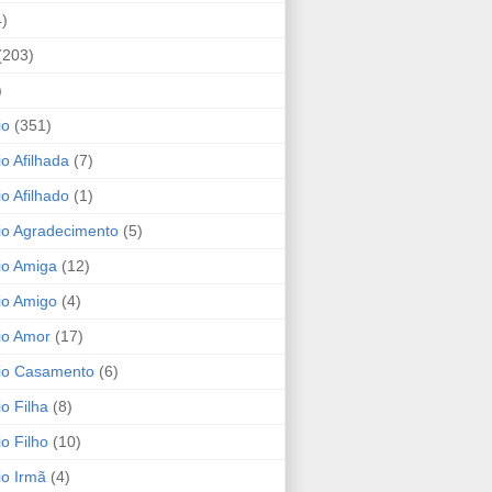
4)
(203)
)
io
(351)
io Afilhada
(7)
io Afilhado
(1)
io Agradecimento
(5)
io Amiga
(12)
io Amigo
(4)
io Amor
(17)
rio Casamento
(6)
io Filha
(8)
io Filho
(10)
io Irmã
(4)