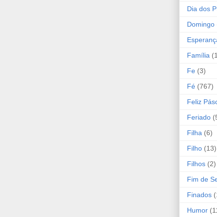
Dia dos P
Domingo
Esperanç
Família
(
Fe
(3)
Fé
(767)
Feliz Pás
Feriado
(
Filha
(6)
Filho
(13)
Filhos
(2)
Fim de 
Finados
(
Humor
(1