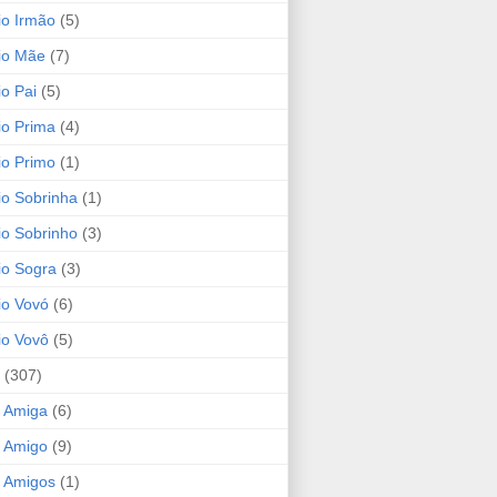
io Irmão
(5)
io Mãe
(7)
io Pai
(5)
io Prima
(4)
io Primo
(1)
io Sobrinha
(1)
io Sobrinho
(3)
io Sogra
(3)
io Vovó
(6)
io Vovô
(5)
(307)
 Amiga
(6)
 Amigo
(9)
 Amigos
(1)