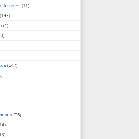
rofessores
(11)
(148)
a
(1)
13)
coa
(147)
5)
Semana
(75)
14)
16)