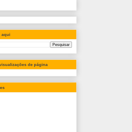
 aqui
 visualizações de página
res