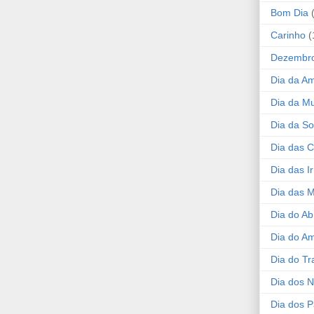
Bom Dia
Carinho
(
Dezembr
Dia da A
Dia da Mu
Dia da S
Dia das C
Dia das I
Dia das 
Dia do Ab
Dia do A
Dia do Tr
Dia dos 
Dia dos P