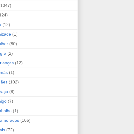
(1047)
124)
o
(12)
mizade
(1)
lher
(80)
ogra
(2)
rianças
(12)
rmãs
(1)
Mães
(102)
raço
(8)
migo
(7)
abalho
(1)
Namorados
(106)
ais
(72)