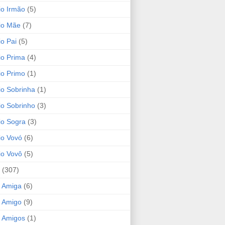
io Irmão
(5)
io Mãe
(7)
io Pai
(5)
io Prima
(4)
io Primo
(1)
io Sobrinha
(1)
io Sobrinho
(3)
io Sogra
(3)
io Vovó
(6)
io Vovô
(5)
(307)
 Amiga
(6)
 Amigo
(9)
 Amigos
(1)