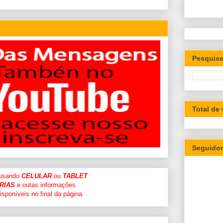
Pesquise
Total de
Seguido
 usando
CELULAR
ou
TABLET
RIAS
e outas informações
sponíveis no final da página.