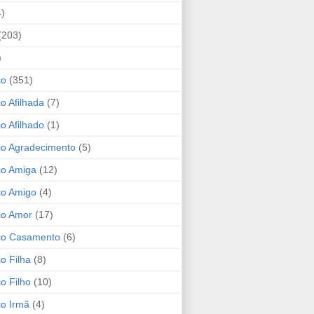
4)
(203)
)
io
(351)
io Afilhada
(7)
io Afilhado
(1)
io Agradecimento
(5)
io Amiga
(12)
io Amigo
(4)
io Amor
(17)
rio Casamento
(6)
io Filha
(8)
io Filho
(10)
io Irmã
(4)