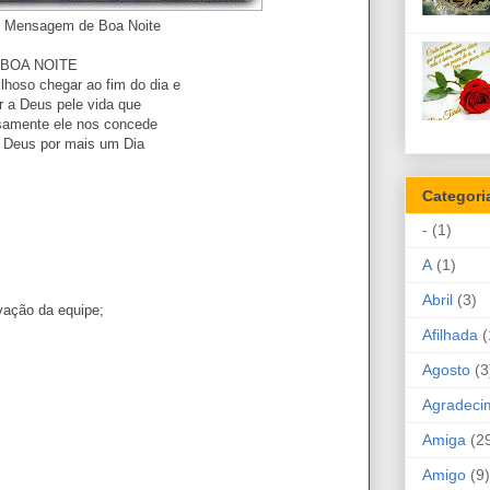
oa Noite
BOA NOITE
hoso chegar ao fim do dia e
r a Deus pele vida que
samente ele nos concede
 Deus por mais um Dia
Categori
-
(1)
A
(1)
Abril
(3)
vação da equipe;
Afilhada
(
Agosto
(3
Agradeci
Amiga
(2
Amigo
(9)