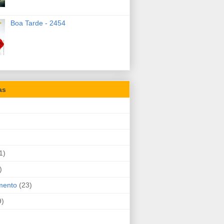
Boa Tarde - 2454
as
1)
)
mento
(23)
9)